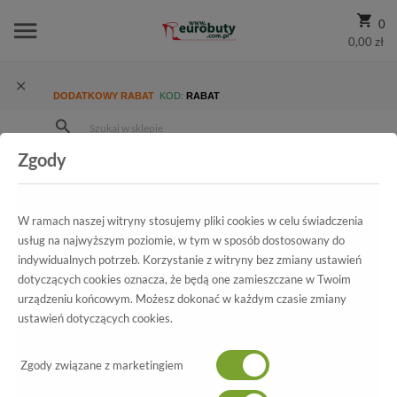
0
0,00 zł
DODATKOWY RABAT
KOD:
RABAT
Zgody
Strona Główna
Wszystkie produkty
Damskie
Kolekcja damska
Czółenka
Czółenka Bravo Moda 1373 Platyna metal2
W ramach naszej witryny stosujemy pliki cookies w celu świadczenia
usług na najwyższym poziomie, w tym w sposób dostosowany do
indywidualnych potrzeb. Korzystanie z witryny bez zmiany ustawień
dotyczących cookies oznacza, że będą one zamieszczane w Twoim
Wszystkie produkty
urządzeniu końcowym. Możesz dokonać w każdym czasie zmiany
ustawień dotyczących cookies.
Czółenka Bravo Moda
Zgody związane z marketingiem
1373 Platyna metal2