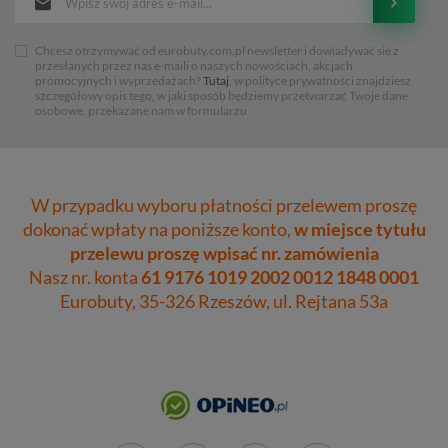
Chcesz otrzymywać od eurobuty.com.pl newsletter i dowiadywać sie z
przesłanych przez nas e-maili o naszych nowościach, akcjach
promocyjnych i wyprzedażach?
Tutaj
, w polityce prywatności znajdziesz
szczegółowy opis tego, w jaki sposób będziemy przetwarzać Twoje dane
osobowe, przekazane nam w formularzu.
W przypadku wyboru płatności przelewem proszę
dokonać wpłaty na poniższe konto,
w miejsce tytułu
przelewu proszę wpisać nr. zamówienia
Nasz nr. konta
61 9176 1019 2002 0012 1848 0001
Eurobuty, 35-326 Rzeszów, ul. Rejtana 53a