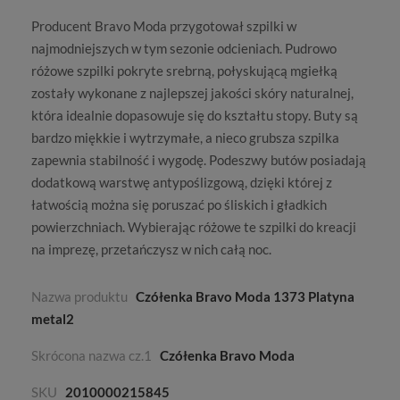
Producent
Bravo Moda
przygotował szpilki w
najmodniejszych w tym sezonie odcieniach. Pudrowo
różowe szpilk
i pokryte srebrną, połyskującą mgiełką
zostały wykonane z najlepszej jakości skóry naturalnej,
która idealnie dopasowuje się do kształtu stopy. Buty są
bardzo miękkie i wytrzymałe, a nieco grubsza szpilka
zapewnia stabilność i wygodę. Podeszwy butów posiadają
dodatkową warstwę antypoślizgową, dzięki której z
łatwością można się poruszać po śliskich i gładkich
powierzchniach. Wybierając różowe te szpilki do kreacji
na imprezę, przetańczysz w nich całą noc.
Nazwa produktu
Czółenka Bravo Moda 1373 Platyna
metal2
Skrócona nazwa cz.1
Czółenka Bravo Moda
SKU
2010000215845