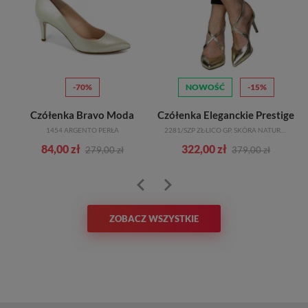
-70%
NOWOŚĆ
-15%
Czółenka Bravo Moda
Czółenka Eleganckie Prestige
1454 ARGENTO PERŁA
2281/SZP ZŁ-LICO GP. SKÓRA NATURALNA
84,00 zł
322,00 zł
279,00 zł
379,00 zł
ZOBACZ WSZYSTKIE