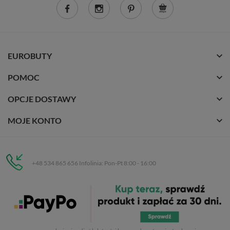
EUROBUTY
POMOC
OPCJE DOSTAWY
MOJE KONTO
+48 534 865 656 Infolinia: Pon-Pt 8:00 - 16:00
Eurobuty
C.H. Respan, Rejtana 53a/250
35-326 Rzeszów
Wszelkie prawa zastrzeżone dla
Eurobuty
. Kopiowanie, przetwarzanie,