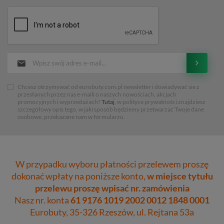
Chcesz otrzymywać od eurobuty.com.pl newsletter i dowiadywać sie z
przesłanych przez nas e-maili o naszych nowościach, akcjach
promocyjnych i wyprzedażach?
Tutaj
, w polityce prywatności znajdziesz
szczegółowy opis tego, w jaki sposób będziemy przetwarzać Twoje dane
osobowe, przekazane nam w formularzu.
W przypadku wyboru płatności przelewem proszę
dokonać wpłaty na poniższe konto,
w miejsce tytułu
przelewu proszę wpisać nr. zamówienia
Nasz nr. konta
61 9176 1019 2002 0012 1848 0001
Eurobuty, 35-326 Rzeszów, ul. Rejtana 53a