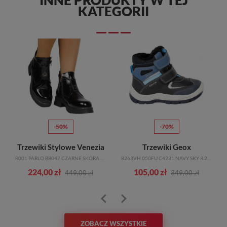
INNE PRODUKTY W TEJ
KATEGORII
-50%
-70%
Trzewiki Stylowe Venezia
Trzewiki Geox
R001 PABLO BB047 CZARNE SKÓRA NATURALNA
B263VH 050FU C4231 NAVY SKY R.22-27
224,00 zł
105,00 zł
449,00 zł
349,00 zł
ZOBACZ WSZYSTKIE