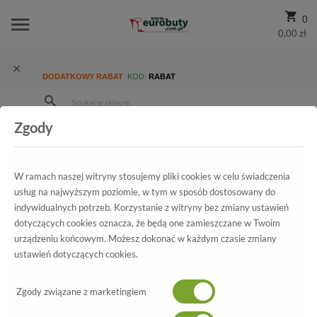
0
0,00 zł
DODATKOWY RABAT
KOD:
RABAT
Zgody
Strona Główna
Wszystkie produkty
Ekskluzywne
Kolekcja
Damskie
Botki Unisa Nelas Black Napasilk B
W ramach naszej witryny stosujemy pliki cookies w celu świadczenia
usług na najwyższym poziomie, w tym w sposób dostosowany do
indywidualnych potrzeb. Korzystanie z witryny bez zmiany ustawień
dotyczących cookies oznacza, że będą one zamieszczane w Twoim
Wszystkie produkty
urządzeniu końcowym. Możesz dokonać w każdym czasie zmiany
ustawień dotyczących cookies.
Botki Unisa
Nelas Black Napasilk B
Zgody związane z marketingiem