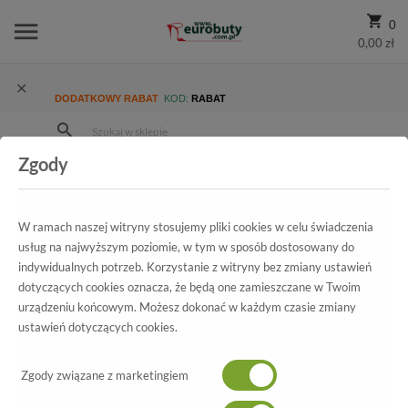
0
0,00 zł
DODATKOWY RABAT
KOD:
RABAT
Zgody
Strona Główna
Wszystkie produkty
Damskie
Kolekcja damska
Botki
Botki Sala 4011/21F
W ramach naszej witryny stosujemy pliki cookies w celu świadczenia
usług na najwyższym poziomie, w tym w sposób dostosowany do
indywidualnych potrzeb. Korzystanie z witryny bez zmiany ustawień
Wszystkie produkty
dotyczących cookies oznacza, że będą one zamieszczane w Twoim
urządzeniu końcowym. Możesz dokonać w każdym czasie zmiany
Botki Sala
ustawień dotyczących cookies.
4011/21F
Zgody związane z marketingiem
-70%