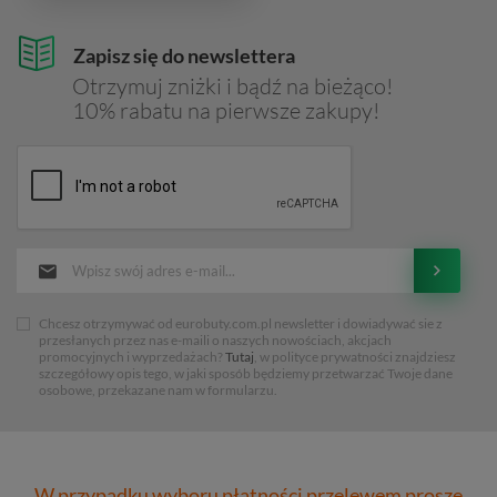
Zapisz się do newslettera
Otrzymuj zniżki i bądź na bieżąco!
10% rabatu na pierwsze zakupy!
Chcesz otrzymywać od eurobuty.com.pl newsletter i dowiadywać sie z
przesłanych przez nas e-maili o naszych nowościach, akcjach
promocyjnych i wyprzedażach?
Tutaj
, w polityce prywatności znajdziesz
szczegółowy opis tego, w jaki sposób będziemy przetwarzać Twoje dane
osobowe, przekazane nam w formularzu.
W przypadku wyboru płatności przelewem proszę