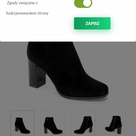
Zgody związane z
funkcjonowaniem strony
ZAPISZ