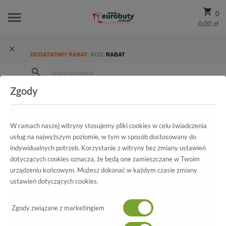
0
0,00 zł
DODATKOWY RABAT
KOD:
RABAT
Zgody
Strona Główna
Blog
Tag
W ramach naszej witryny stosujemy pliki cookies w celu świadczenia
usług na najwyższym poziomie, w tym w sposób dostosowany do
indywidualnych potrzeb. Korzystanie z witryny bez zmiany ustawień
dotyczących cookies oznacza, że będą one zamieszczane w Twoim
urządzeniu końcowym. Możesz dokonać w każdym czasie zmiany
ustawień dotyczących cookies.
07/08/2026 12:33
BLOG
Zgody związane z marketingiem