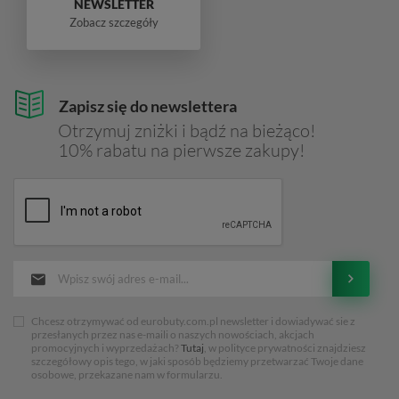
NEWSLETTER
Zobacz szczegóły
Zapisz się do newslettera
Otrzymuj zniżki i bądź na bieżąco!
10% rabatu na pierwsze zakupy!
Chcesz otrzymywać od eurobuty.com.pl newsletter i dowiadywać sie z
przesłanych przez nas e-maili o naszych nowościach, akcjach
promocyjnych i wyprzedażach?
Tutaj
, w polityce prywatności znajdziesz
szczegółowy opis tego, w jaki sposób będziemy przetwarzać Twoje dane
osobowe, przekazane nam w formularzu.