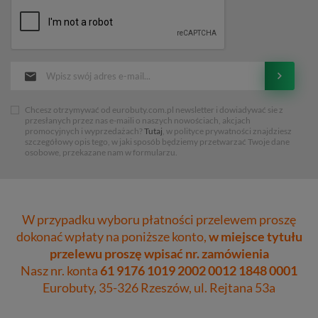
Chcesz otrzymywać od eurobuty.com.pl newsletter i dowiadywać sie z
przesłanych przez nas e-maili o naszych nowościach, akcjach
promocyjnych i wyprzedażach?
Tutaj
, w polityce prywatności znajdziesz
szczegółowy opis tego, w jaki sposób będziemy przetwarzać Twoje dane
osobowe, przekazane nam w formularzu.
W przypadku wyboru płatności przelewem proszę
dokonać wpłaty na poniższe konto,
w miejsce tytułu
przelewu proszę wpisać nr. zamówienia
Nasz nr. konta
61 9176 1019 2002 0012 1848 0001
Eurobuty, 35-326 Rzeszów, ul. Rejtana 53a