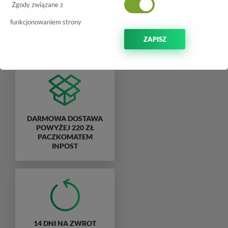
Zgody związane z
funkcjonowaniem strony
Nie możemy znaleźć produktu odpowiadającego filtrom.
ZAPISZ
DARMOWA DOSTAWA
POWYŻEJ 220 ZŁ
PACZKOMATEM
INPOST
14 DNI NA ZWROT