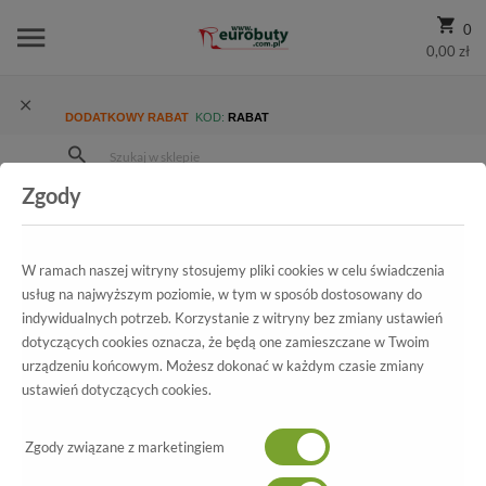
0
0,00 zł
DODATKOWY RABAT
KOD:
RABAT
Zgody
Strona Główna
Wszystkie produkty
Wyprzedaż
Damskie
Lordsy
W ramach naszej witryny stosujemy pliki cookies w celu świadczenia
Lordsy
usług na najwyższym poziomie, w tym w sposób dostosowany do
indywidualnych potrzeb. Korzystanie z witryny bez zmiany ustawień
dotyczących cookies oznacza, że będą one zamieszczane w Twoim
urządzeniu końcowym. Możesz dokonać w każdym czasie zmiany
ustawień dotyczących cookies.
POKAŻ FILTRY
Zgody związane z marketingiem