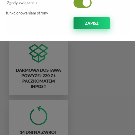
Zgody związane z
funkcjonowaniem strony
Nie możemy znaleźć produktu odpowiadającego filtrom.
ZAPISZ
DARMOWA DOSTAWA
POWYŻEJ 220 ZŁ
PACZKOMATEM
INPOST
14 DNI NA ZWROT