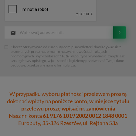
Chcesz otrzymywać od eurobuty.com.pl newsletter i dowiadywać sie z
przesłanych przez nas e-maili o naszych nowościach, akcjach
promocyjnych i wyprzedażach?
Tutaj
, w polityce prywatności znajdziesz
szczegółowy opis tego, w jaki sposób będziemy przetwarzać Twoje dane
osobowe, przekazane nam w formularzu.
W przypadku wyboru płatności przelewem proszę
dokonać wpłaty na poniższe konto,
w miejsce tytułu
przelewu proszę wpisać nr. zamówienia
Nasz nr. konta
61 9176 1019 2002 0012 1848 0001
Eurobuty, 35-326 Rzeszów, ul. Rejtana 53a