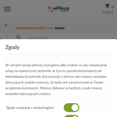
0
0,00 zł
DODATKOWY RABAT
KOD:
RABAT
Zgody
Strona Główna
Wszystkie produkty
Primigi odzież
DZIECIĘCE
Dziewczynka
W ramach naszej witryny stosujemy pliki cookies w celu świadczenia
Dziewczynka
usług na najwyższym poziomie, w tym w sposób dostosowany do
indywidualnych potrzeb. Korzystanie z witryny bez zmiany ustawień
dotyczących cookies oznacza, że będą one zamieszczane w Twoim
urządzeniu końcowym. Możesz dokonać w każdym czasie zmiany
ustawień dotyczących cookies.
POKAŻ FILTRY
Zgody związane z marketingiem