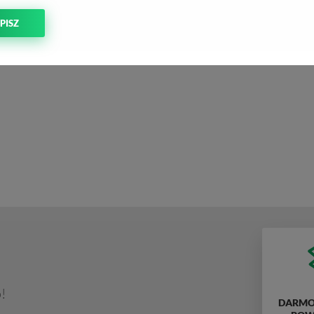
PISZ
!
DARMO