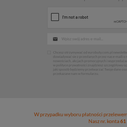
Chcesz otrzymywać od eurobuty.com.pl newsletter
dowiadywać sie z przesłanych przez nas e-maili o
nowościach, akcjach promocyjnych i wyprzedaża
w polityce prywatności znajdziesz szczegółowy op
jaki sposób będziemy przetwarzać Twoje dane os
przekazane nam w formularzu.
W przypadku wyboru płatności przelewem 
Nasz nr. konta
61