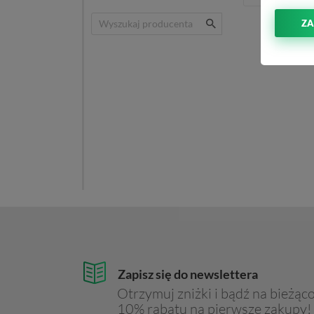
ZA
Zapisz się do newslettera
Otrzymuj zniżki i bądź na bieżąco
10% rabatu na pierwsze zakupy!