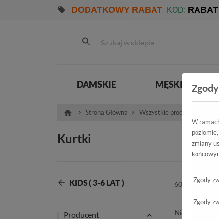
DODATKOWY RABAT
RABAT
KOD:
DAMSKIE
MĘSKIE
Zgody
Strona Główna
Wszystkie produkty
Prim
W ramach 
poziomie,
Kurtki
zmiany us
końcowym
Zgody zw
KIDS ( 3-6 LAT )
Zgody zw
Nie możemy zna
Producent