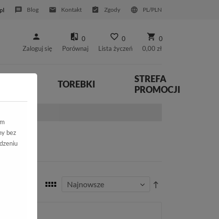
Blog
Kontakt
Zgody
PL/PLN
pl
0
0
0
Zaloguj się
Porównaj
Lista życzeń
0,00 zł
STREFA
YWNE
TOREBKI
PROMOCJI
ym
ny bez
dzeniu