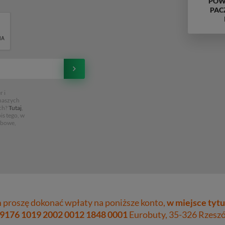
POWY
PAC
 i
 naszych
ch?
Tutaj
,
is tego, w
obowe,
proszę dokonać wpłaty na poniższe konto,
w miejsce tytu
 9176 1019 2002 0012 1848 0001
Eurobuty, 35-326 Rzeszów