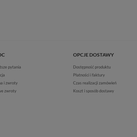
OC
OPCJE DOSTAWY
tsze pytania
Dostępność produktu
cja
Płatności i faktury
 i zwroty
Czas realizacji zamówień
e zwroty
Koszt i sposób dostawy