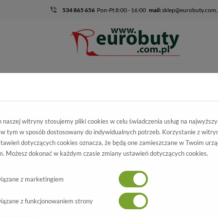
534 865 656
Pon-Pt 8:00 - 16:00
mail:
sklep@eurobuty.com.
DZIECIĘCO-
SALE
EKSKLUZ
MŁODZIEŻOWE
igi odzież
DZIECIĘCE
Chłopiec
KIDS ( 3-6 lat )
Kurtki
naszej witryny stosujemy pliki cookies w celu świadczenia usług na najwyższ
 w tym w sposób dostosowany do indywidualnych potrzeb. Korzystanie z witry
tawień dotyczących cookies oznacza, że będą one zamieszczane w Twoim urzą
. Możesz dokonać w każdym czasie zmiany ustawień dotyczących cookies.
iązane z marketingiem
iązane z funkcjonowaniem strony
leźć produktu odpowiadającego filtrom.