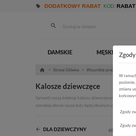
DODATKOWY RABAT
RABAT
KOD:
DAMSKIE
MĘSKIE
Zgody
Strona Główna
Wszystkie produkty
Dzi
W ramach 
poziomie,
Kalosze dziewczęce
zmiany us
końcowym
Sprawdź naszą kolekcję kaloszy dziewczęcych w sklepie E
szerokiej ofercie nasze buty będą idealnym uzupełnieniem
Zgody zw
spełni wszystkie oczekiwania Twojego dziecka!
Bogata oferta kaloszy dziewczęcych
Zgody zw
Kalosze dziewczęce to niezwykle wszechstronne obuwie, kt
DLA DZIEWCZYNY
skakanie po kałużach bez obaw o przemoczenie. Podczas s