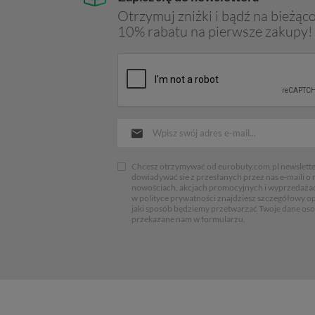
funkcjonalne, co czyni je doskonałym wyborem dla każdej 
Otrzymuj zniżki i bądź na bieżąco
10% rabatu na pierwsze zakupy!
Chcesz otrzymywać od eurobuty.com.pl newsletter
dowiadywać sie z przesłanych przez nas e-maili o
nowościach, akcjach promocyjnych i wyprzedaża
w polityce prywatności znajdziesz szczegółowy op
jaki sposób będziemy przetwarzać Twoje dane os
przekazane nam w formularzu.