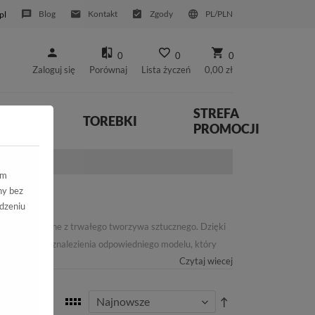
Blog
Kontakt
Zgody
PL/PLN
pl
0
0
0
Zaloguj się
Porównaj
Lista życzeń
0,00 zł
STREFA
YWNE
TOREBKI
PROMOCJI
ym
ny bez
dzeniu
arach, wykonane z trwałego tworzywa sztucznego. Dzięki
ełną ofertą i znalezienia odpowiedniego modelu, który
Czytaj wiecej
hroniąc stopy przed wilgocią i umożliwiając radosne
 beztroską zabawę.