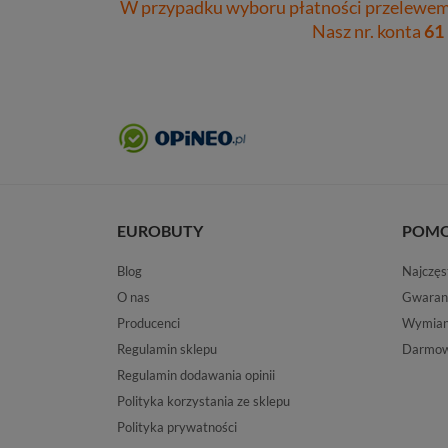
W przypadku wyboru płatności przelewem 
Nasz nr. konta
61
EUROBUTY
POM
Blog
Najczęs
O nas
Gwaran
Producenci
Wymiana
Regulamin sklepu
Darmow
Regulamin dodawania opinii
Polityka korzystania ze sklepu
Polityka prywatności