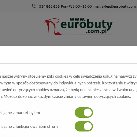
534 865 656
Pon-Pt 8:00 - 16:00
mail:
sklep@eurobuty.com.
DZIECIĘCO-
SALE
EKSKLUZ
MŁODZIEŻOWE
ecięco-Młodzieżowe
Dla dziewczyny
Kalosze
naszej witryny stosujemy pliki cookies w celu świadczenia usług na najwyższ
 w tym w sposób dostosowany do indywidualnych potrzeb. Korzystanie z witry
tawień dotyczących cookies oznacza, że będą one zamieszczane w Twoim urzą
. Możesz dokonać w każdym czasie zmiany ustawień dotyczących cookies.
urobuty.com.pl! Znajdziesz u nas markowe kalosze w różnych kolorach i rozmi
 garderoby dziewczynek przez cały rok. Zachęcamy do zapoznania się z naszą p
iązane z marketingiem
iązane z funkcjonowaniem strony
óre sprawdzi się na różne okazje. W deszczowe dni kalosze są niezastąpione, c
pacerów w parku czy lesie, kalosze zabezpieczają przed błotem, umożliwiając