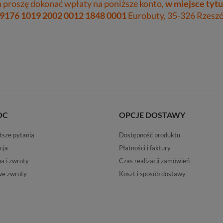
proszę dokonać wpłaty na poniższe konto,
w miejsce tytu
 9176 1019 2002 0012 1848 0001
Eurobuty, 35-326 Rzeszów
OC
OPCJE DOSTAWY
tsze pytania
Dostępność produktu
cja
Płatności i faktury
 i zwroty
Czas realizacji zamówień
e zwroty
Koszt i sposób dostawy