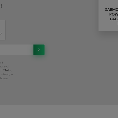
dziewczynki.
!
DARMO
POWY
PAC
 i
 naszych
ch?
Tutaj
,
is tego, w
obowe,