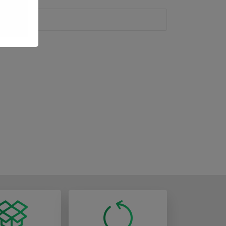
m asortymencie znajdziesz markowe kalosze w szerokiej
 jak kropki, kokardki czy bajkowe postaci, kalosze
el, który sprosta jej oczekiwaniom. Nasze kalosze
oznania się z pełną ofertą, która będzie idealnym
nego. Materiały, z których wykonane są nasze kalosze, są
zych kaloszy jest nie tylko odporne na przetarcia i
 noszenia. Dzięki wyjątkowej wytrzymałości materiałów
 czuło się komfortowo i stylowo podczas deszczowych dni,
baw na świeżym powietrzu czy skakania po kałużach.
 na śliskich nawierzchniach. Kalosze są łatwe do
sze dostępne są w szerokiej gamie kolorów i wzorów,
aszym sklepie są nie tylko praktyczne, ale także stylowe i