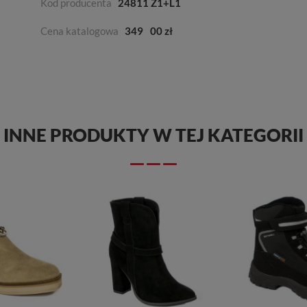
Kod producenta
24811 Z1+L1
Cena katalogowa
349
00 zł
INNE PRODUKTY W TEJ KATEGORII