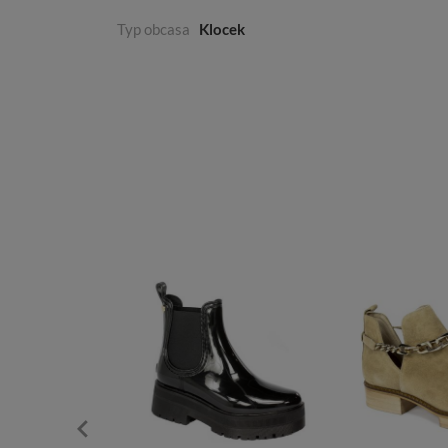
Typ obcasa
Klocek