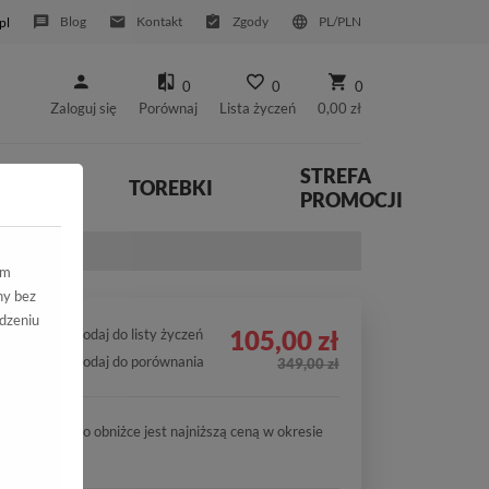
Blog
Kontakt
Zgody
PL/PLN
pl
0
0
0
Zaloguj się
Porównaj
Lista życzeń
0,00 zł
STREFA
YWNE
TOREBKI
PROMOCJI
ym
ny bez
dzeniu
105,00 zł
Dodaj do listy życzeń
Dodaj do porównania
349,00 zł
Cena po obniżce jest najniższą ceną w okresie
30 dni.