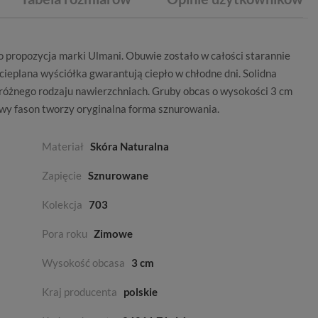
o propozycja marki
Ulmani
. Obuwie zostało w całości starannie
cieplana wyściółka gwarantują ciepło w chłodne dni. Solidna
różnego rodzaju nawierzchniach. Gruby obcas o wysokości 3 cm
y fason tworzy oryginalna forma sznurowania.
Materiał
Skóra Naturalna
Zapięcie
Sznurowane
Kolekcja
703
Pora roku
Zimowe
Wysokość obcasa
3 cm
Kraj producenta
polskie