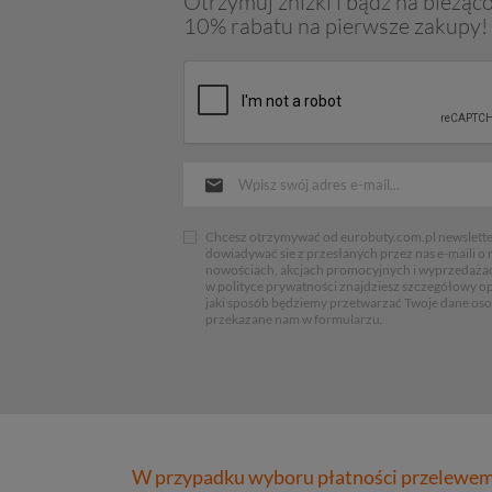
Otrzymuj zniżki i bądź na bieżąco
10% rabatu na pierwsze zakupy!
Chcesz otrzymywać od eurobuty.com.pl newsletter
dowiadywać sie z przesłanych przez nas e-maili o
nowościach, akcjach promocyjnych i wyprzedaża
w polityce prywatności znajdziesz szczegółowy op
jaki sposób będziemy przetwarzać Twoje dane os
przekazane nam w formularzu.
W przypadku wyboru płatności przelewem 