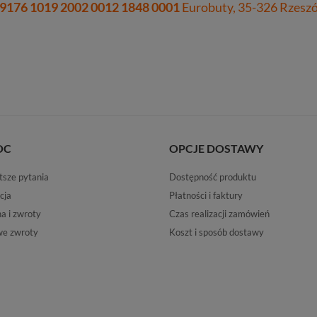
 9176 1019 2002 0012 1848 0001
Eurobuty, 35-326 Rzeszów
OC
OPCJE DOSTAWY
tsze pytania
Dostępność produktu
cja
Płatności i faktury
 i zwroty
Czas realizacji zamówień
e zwroty
Koszt i sposób dostawy