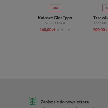
70%
-50%
-
iki Geox
Kalosze GiosEppo
Trzewik
D26FDA-00045-C9999 BLACK R.37-40
67125 BLACK
4227-001
zł
160,00 zł
200,00 z
589,00 zł
319,00 zł
Zapisz się do newslettera