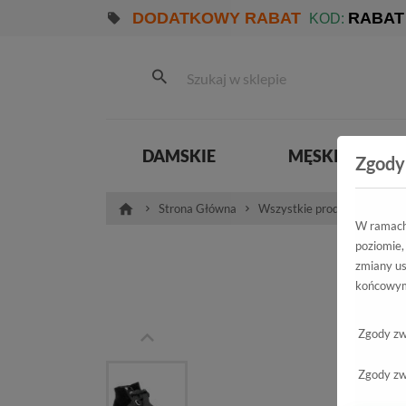
DODATKOWY RABAT
RABAT
KOD:
DAMSKIE
MĘSKIE
Zgody
Strona Główna
Wszystkie produkty
Pro
W ramach 
poziomie,
Trz
zmiany us
końcowym
Zgody zw
Zgody zw