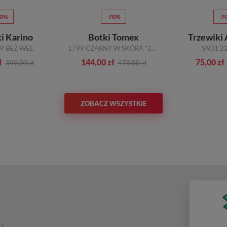
50%
-70%
-7
i Karino
Botki Tomex
Trzewiki
P BEŻ WEL
1799 CZARNY W SKÓRA *228
SN31 2
ł
144,00 zł
75,00 zł
399,00 zł
479,00 zł
ZOBACZ WSZYSTKIE