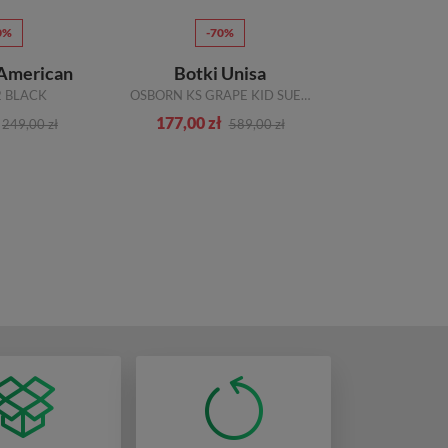
0%
-70%
-1
 American
Botki Unisa
Trzewiki 
2 BLACK
OSBORN KS GRAPE KID SUEDE FIOLETOWY SKÓRA
HL22 22
177,00 zł
224,00 zł
249,00 zł
589,00 zł