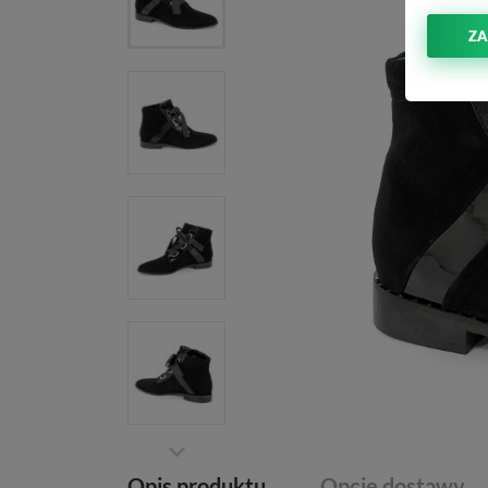
ZA
Opis produktu
Opcje dostawy