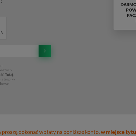
!
DARMO
POWY
PAC
 i
 naszych
ch?
Tutaj
,
is tego, w
obowe,
proszę dokonać wpłaty na poniższe konto,
w miejsce tytu