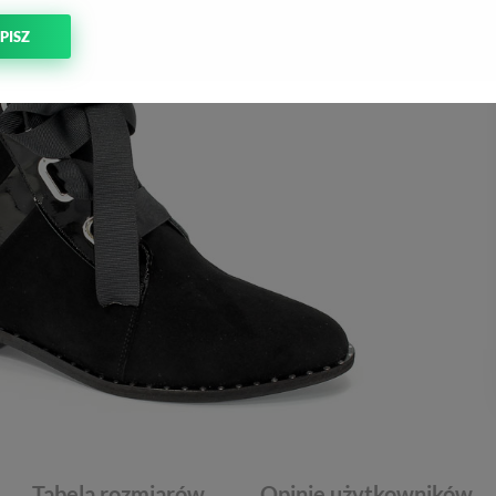
PISZ
Tabela rozmiarów
Opinie użytkowników