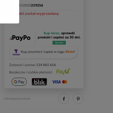
SKU:
2010000
219256
Produkt został wyprzedany
Zadzwoń i zamów:
534 865 656
Bezpieczne i szybkie płatności
Udostępnij produkt: