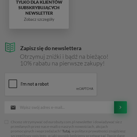
TYLKO DLA KLIENTÓW
SUBSKRYBUJĄCYCH
NEWSLETTER
Zobacz szczegóły
Zapisz się do newslettera
Otrzymuj zniżki i bądź na bieżąco!
10% rabatu na pierwsze zakupy!
Chcesz otrzymywać od eurobuty.com.pl newsletter i dowiadywać sie z
przesłanych przez nas e-maili o naszych nowościach, akcjach
promocyjnych i wyprzedażach?
Tutaj
, w polityce prywatności znajdziesz
szczegółowy opis tego, w jaki sposób będziemy przetwarzać Twoje dane