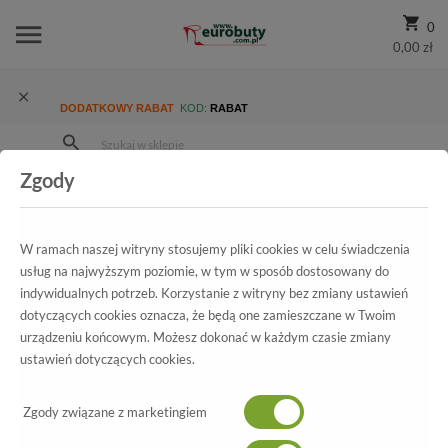
0
0,00 zł
DODATKOWY RABAT
KOD:
RABAT
Zgody
Strona Główna
Wszystkie produkty
Damskie
Kolekcja damska
Trzewiki i Botki
Trzewiki Szydłowski 1407 CP-1
W ramach naszej witryny stosujemy pliki cookies w celu świadczenia
usług na najwyższym poziomie, w tym w sposób dostosowany do
indywidualnych potrzeb. Korzystanie z witryny bez zmiany ustawień
dotyczących cookies oznacza, że będą one zamieszczane w Twoim
Wszystkie produkty
urządzeniu końcowym. Możesz dokonać w każdym czasie zmiany
ustawień dotyczących cookies.
Trzewiki Szydłowski
Zgody związane z marketingiem
1407 CP-1