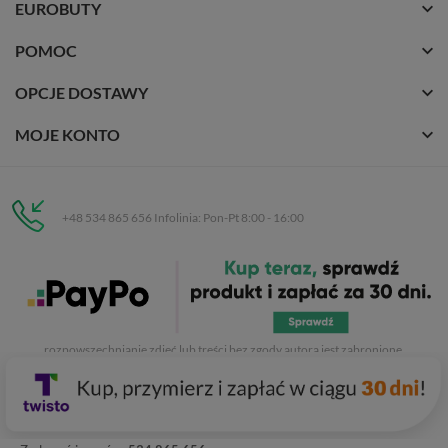
EUROBUTY
POMOC
OPCJE DOSTAWY
MOJE KONTO
+48 534 865 656 Infolinia: Pon-Pt 8:00 - 16:00
Eurobuty
C.H. Respan, Rejtana 53a/250
35-326 Rzeszów
Wszelkie prawa zastrzeżone dla
Eurobuty
. Kopiowanie, przetwarzanie,
rozpowszechnianie zdjęć lub treści bez zgody autora jest zabronione.