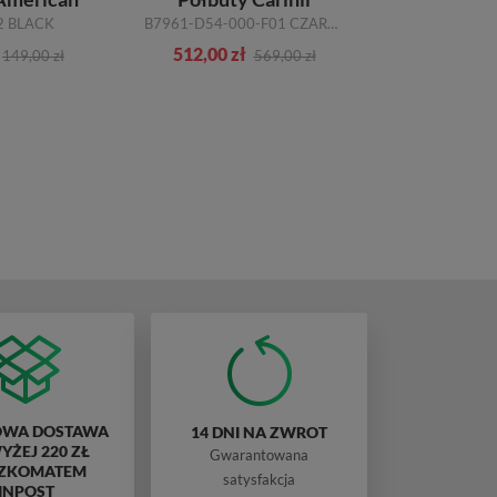
2 BLACK
B7961-D54-000-F01 CZARNY
512,00 zł
593,00 zł
149,00 zł
569,00 zł
WA DOSTAWA
14 DNI NA ZWROT
ŻEJ 220 ZŁ
Gwarantowana
ZKOMATEM
satysfakcja
INPOST