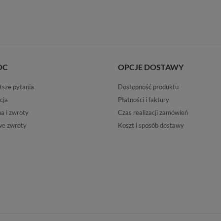
OC
OPCJE DOSTAWY
tsze pytania
Dostępność produktu
cja
Płatności i faktury
 i zwroty
Czas realizacji zamówień
e zwroty
Koszt i sposób dostawy