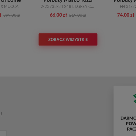
IX MUCCA
2-23738-34 248 LT.GREY COMB SZARY
FH 31/2
ł
66,00 zł
74,00 zł
399,00 zł
219,00 zł
ZOBACZ WSZYSTKIE
!
DARMO
POWY
PAC