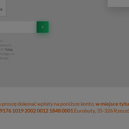
 i
 naszych
ch?
Tutaj
,
is tego, w
obowe,
proszę dokonać wpłaty na poniższe konto,
w miejsce tytu
 9176 1019 2002 0012 1848 0001
Eurobuty, 35-326 Rzeszów