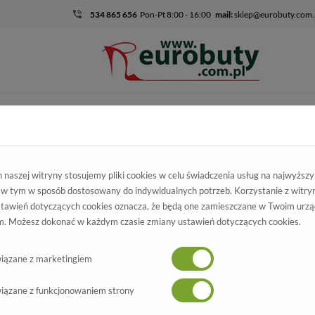
534 865 656
Pon-Pt 8:00 - 16:00
mail:
sklep@eurobuty.com.
DZIECIĘCO-
SALE
EKSKLUZ
MŁODZIEŻOWE
mocja
Damskie
Półbuty
Trzewiki Sala 3049/08F
naszej witryny stosujemy pliki cookies w celu świadczenia usług na najwyższ
 w tym w sposób dostosowany do indywidualnych potrzeb. Korzystanie z witry
zewiki Sala
tawień dotyczących cookies oznacza, że będą one zamieszczane w Twoim urzą
. Możesz dokonać w każdym czasie zmiany ustawień dotyczących cookies.
3049/08F
Wszystkie produkty
-70%
iązane z marketingiem
iązane z funkcjonowaniem strony