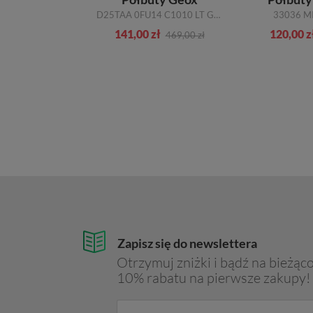
20 3560/076-P CZARNY/LICO SKÓRA
D25TAA 0FU14 C1010 LT GREY
33036 M
ł
141,00 zł
120,00 z
299,00 zł
469,00 zł
Zapisz się do newslettera
Otrzymuj zniżki i bądź na bieżąco
10% rabatu na pierwsze zakupy!