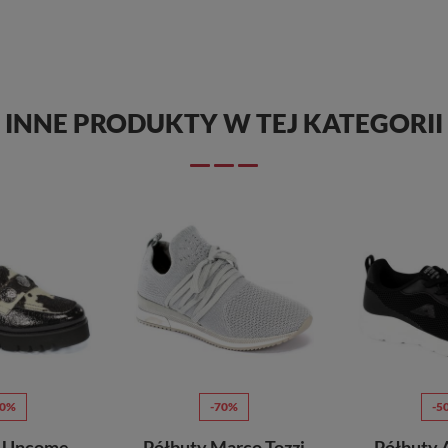
INNE PRODUKTY W TEJ KATEGORII
70%
-70%
-5
y Uncome
Półbuty Marco Tozzi
Półbuty 