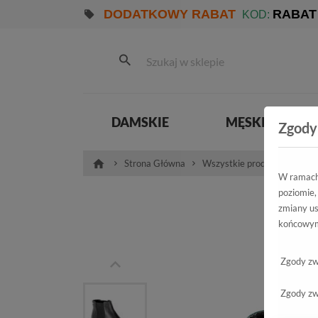
DODATKOWY RABAT
RABAT
KOD:
DAMSKIE
MĘSKIE
Zgody
Strona Główna
Wszystkie produkty
Pro
W ramach 
poziomie,
Tr
zmiany us
końcowym
Zgody zw
Zgody zw