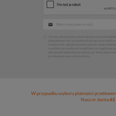
Chcesz otrzymywać od eurobuty.com.pl newsletter
dowiadywać sie z przesłanych przez nas e-maili o
nowościach, akcjach promocyjnych i wyprzedaża
w polityce prywatności znajdziesz szczegółowy op
jaki sposób będziemy przetwarzać Twoje dane os
przekazane nam w formularzu.
W przypadku wyboru płatności przelewem 
Nasz nr. konta
61