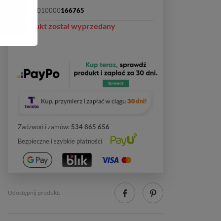
SKU:
2010000
166765
Produkt został wyprzedany
Zadzwoń i zamów:
534 865 656
Bezpieczne i szybkie płatności
Udostępnij produkt: