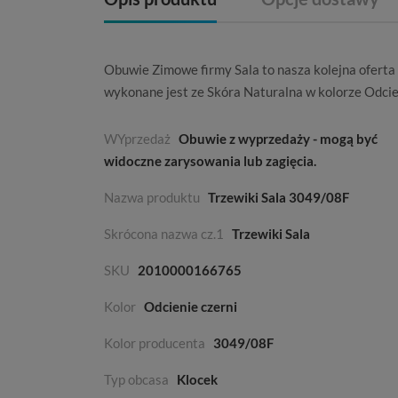
Obuwie
Zimowe
firmy
Sala
to nasza kolejna ofert
wykonane jest ze
Skóra Naturalna
w kolorze
Odcie
WYprzedaż
Obuwie z wyprzedaży - mogą być
widoczne zarysowania lub zagięcia.
Nazwa produktu
Trzewiki Sala 3049/08F
Skrócona nazwa cz.1
Trzewiki Sala
SKU
2010000166765
Kolor
Odcienie czerni
Kolor producenta
3049/08F
Typ obcasa
Klocek