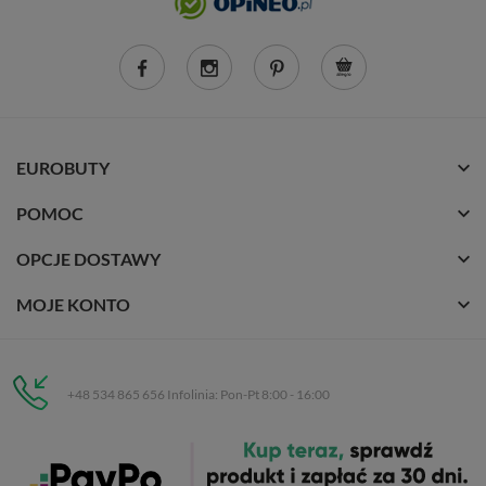
EUROBUTY
POMOC
OPCJE DOSTAWY
MOJE KONTO
+48 534 865 656 Infolinia: Pon-Pt 8:00 - 16:00
Eurobuty
C.H. Respan, Rejtana 53a/250