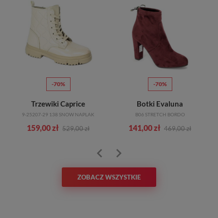
-70%
-70%
Trzewiki Caprice
Botki Evaluna
9-25207-29 138 SNOW NAPLAK
B06 STRETCH BORDO
159,00 zł
141,00 zł
529,00 zł
469,00 zł
ZOBACZ WSZYSTKIE