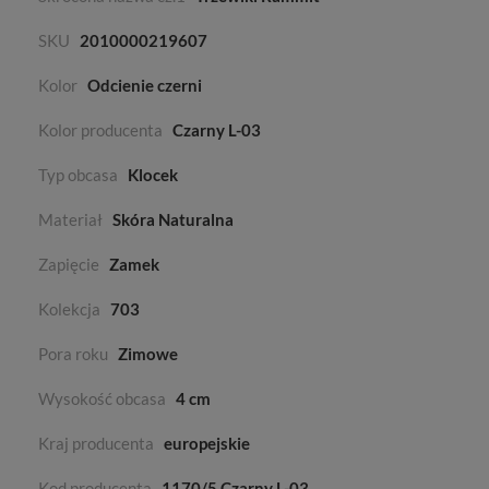
SKU
2010000219607
Kolor
Odcienie czerni
Kolor producenta
Czarny L-03
Typ obcasa
Klocek
Materiał
Skóra Naturalna
Zapięcie
Zamek
Kolekcja
703
Pora roku
Zimowe
Wysokość obcasa
4 cm
Kraj producenta
europejskie
Kod producenta
1170/5 Czarny L-03