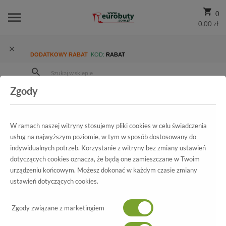
0
0,00 zł
DODATKOWY RABAT
KOD:
RABAT
Zgody
Strona Główna
Wszystkie produkty
Promocja
Damskie
Trzewiki I Botki
Trzewiki Rammit 1170/5 Czarny L-03
W ramach naszej witryny stosujemy pliki cookies w celu świadczenia
usług na najwyższym poziomie, w tym w sposób dostosowany do
indywidualnych potrzeb. Korzystanie z witryny bez zmiany ustawień
dotyczących cookies oznacza, że będą one zamieszczane w Twoim
Wszystkie produkty
urządzeniu końcowym. Możesz dokonać w każdym czasie zmiany
ustawień dotyczących cookies.
Trzewiki Rammit
1170/5 Czarny L-03
Zgody związane z marketingiem