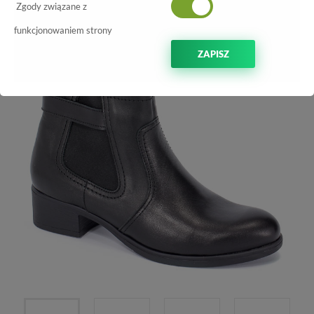
-70%
Zgody związane z
funkcjonowaniem strony
ZAPISZ