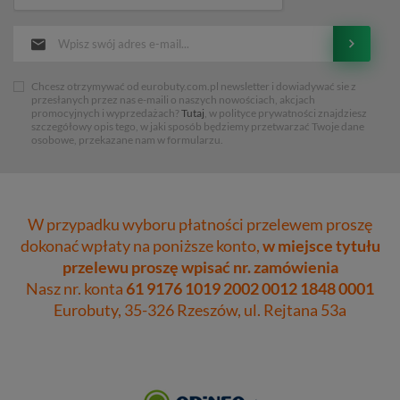
Chcesz otrzymywać od eurobuty.com.pl newsletter i dowiadywać sie z
przesłanych przez nas e-maili o naszych nowościach, akcjach
promocyjnych i wyprzedażach?
Tutaj
, w polityce prywatności znajdziesz
szczegółowy opis tego, w jaki sposób będziemy przetwarzać Twoje dane
osobowe, przekazane nam w formularzu.
W przypadku wyboru płatności przelewem proszę
dokonać wpłaty na poniższe konto,
w miejsce tytułu
przelewu proszę wpisać nr. zamówienia
Nasz nr. konta
61 9176 1019 2002 0012 1848 0001
Eurobuty, 35-326 Rzeszów, ul. Rejtana 53a