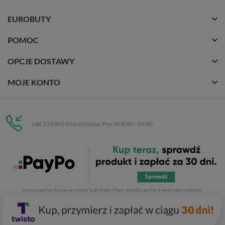
EUROBUTY
POMOC
OPCJE DOSTAWY
MOJE KONTO
+48 534 865 656 Infolinia: Pon-Pt 8:00 - 16:00
Eurobuty
C.H. Respan, Rejtana 53a/250
35-326 Rzeszów
Wszelkie prawa zastrzeżone dla
Eurobuty
. Kopiowanie, przetwarzanie,
rozpowszechnianie zdjęć lub treści bez zgody autora jest zabronione.