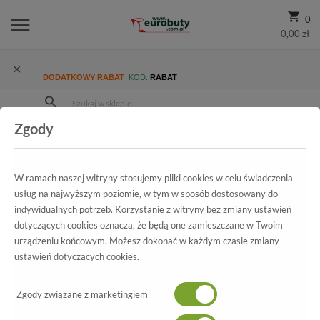
0
0,00 zł
DODATKOWY RABAT
KOD:
RABAT
Zgody
Strona Główna
Wszystkie produkty
Promocja
Damskie
Trzewiki I Botki
Trzewiki Rammit 1170/5 Czarny Ch-18
W ramach naszej witryny stosujemy pliki cookies w celu świadczenia
usług na najwyższym poziomie, w tym w sposób dostosowany do
indywidualnych potrzeb. Korzystanie z witryny bez zmiany ustawień
dotyczących cookies oznacza, że będą one zamieszczane w Twoim
Wszystkie produkty
urządzeniu końcowym. Możesz dokonać w każdym czasie zmiany
ustawień dotyczących cookies.
Trzewiki Rammit
1170/5 Czarny Ch-18
Zgody związane z marketingiem