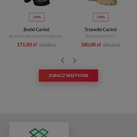
-70%
-70%
Botki Carinii
Trzewiki Carinii
B8588-E50-000-000-E36 CZARNA SKÓRA
B7064-O17-D49 BEŻ
171,00 zł
180,00 zł
569,00 zł
599,00 zł
ZOBACZ WSZYSTKIE