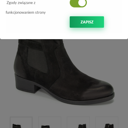
-70%
Zgody związane z
funkcjonowaniem strony
ZAPISZ