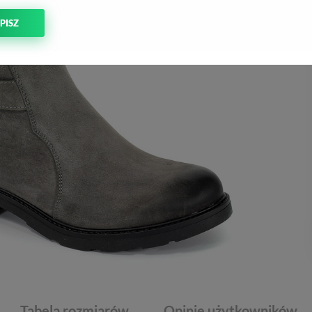
PISZ
Tabela rozmiarów
Opinie użytkowników