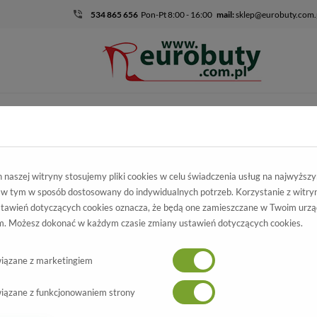
534 865 656
Pon-Pt 8:00 - 16:00
mail:
sklep@eurobuty.com.
DZIECIĘCO-
SALE
EKSKLUZ
MŁODZIEŻOWE
mocja
Damskie
Trzewiki I Botki
Trzewiki Rammit 1047/5 CH-25 Sz
naszej witryny stosujemy pliki cookies w celu świadczenia usług na najwyższ
 w tym w sposób dostosowany do indywidualnych potrzeb. Korzystanie z witry
ewiki Rammit
tawień dotyczących cookies oznacza, że będą one zamieszczane w Twoim urzą
. Możesz dokonać w każdym czasie zmiany ustawień dotyczących cookies.
47/5 CH-25 Szare
Wszystkie produkty
-70%
iązane z marketingiem
iązane z funkcjonowaniem strony