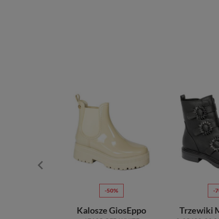
70%
-50%
-
Dolce Pietro
Kalosze GiosEppo
Trzewiki 