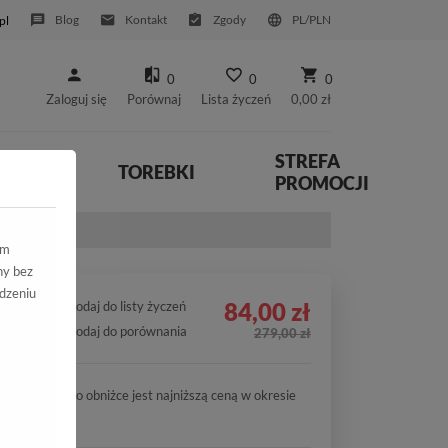
Blog
Kontakt
Zgody
PL/PLN
pl
0
0
0
Zaloguj się
Porównaj
Lista życzeń
0,00 zł
STREFA
YWNE
TOREBKI
PROMOCJI
are
ym
ny bez
dzeniu
84,00 zł
Dodaj do listy życzeń
Dodaj do porównania
279,00 zł
Cena po obniżce jest najniższą ceną w okresie
30 dni.