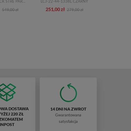
PAPITO ST BLACK STRE PARIS CZARNY SKÓRA
LCJ-22-44-1338L CZARNY
67125 
251,00 zł
160,00 zł
549,00 zł
279,00 zł
WA DOSTAWA
14 DNI NA ZWROT
ŻEJ 220 ZŁ
Gwarantowana
ZKOMATEM
satysfakcja
INPOST