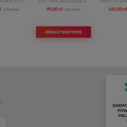
2-25488-29 098 BLACK COMB
20877 0001 NEGRO/BLACK CZARNY
ł
99,00 zł
165,00 zł
339,00 zł
329,00 zł
ZOBACZ WSZYSTKIE
!
DARMO
POWY
PAC