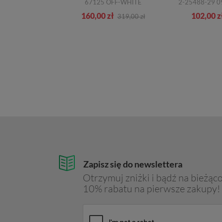
01-5 CZARNE
67125 OFF-WHITE
zł
160,00 zł
102,00 z
399,00 zł
319,00 zł
Zapisz się do newslettera
Otrzymuj zniżki i bądź na bieżąco
10% rabatu na pierwsze zakupy!