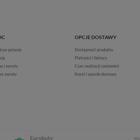
OC
OPCJE DOSTAWY
tsze pytania
Dostępność produktu
cja
Płatności i faktury
 i zwroty
Czas realizacji zamówień
e zwroty
Koszt i sposób dostawy
Eurobuty
Wsz