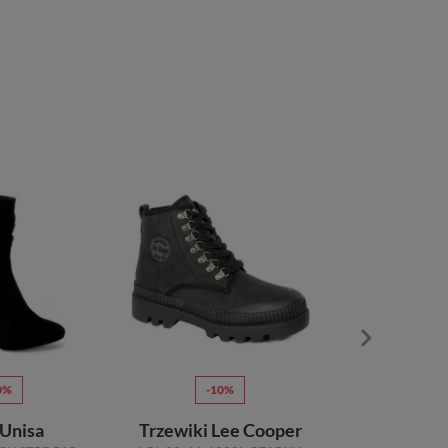
0%
-10%
-5
 Unisa
Trzewiki Lee Cooper
Kalosze 