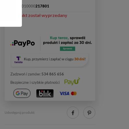
SKU:
2010000
217801
Produkt został wyprzedany
Zadzwoń i zamów:
534 865 656
Bezpieczne i szybkie płatności
Udostępnij produkt: