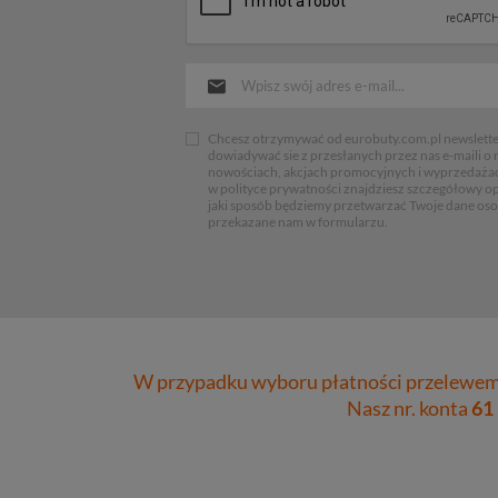
Chcesz otrzymywać od eurobuty.com.pl newsletter
dowiadywać sie z przesłanych przez nas e-maili o
nowościach, akcjach promocyjnych i wyprzedaża
w polityce prywatności znajdziesz szczegółowy op
jaki sposób będziemy przetwarzać Twoje dane os
przekazane nam w formularzu.
W przypadku wyboru płatności przelewem 
Nasz nr. konta
61