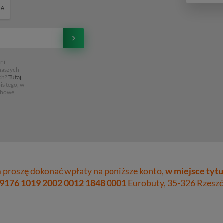
 i
 naszych
ch?
Tutaj
,
is tego, w
obowe,
proszę dokonać wpłaty na poniższe konto,
w miejsce tytu
 9176 1019 2002 0012 1848 0001
Eurobuty, 35-326 Rzeszów