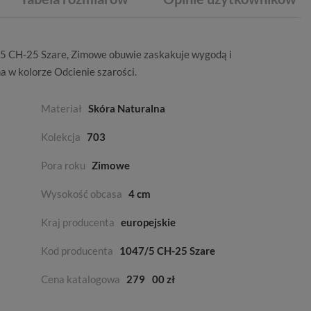
/5 CH-25 Szare,
Zimowe
obuwie zaskakuje wygodą i
na
w kolorze
Odcienie szarości
.
5
Materiał
Skóra Naturalna
Kolekcja
703
Pora roku
Zimowe
Wysokość obcasa
4 cm
Kraj producenta
europejskie
Kod producenta
1047/5 CH-25 Szare
Cena katalogowa
279
00 zł