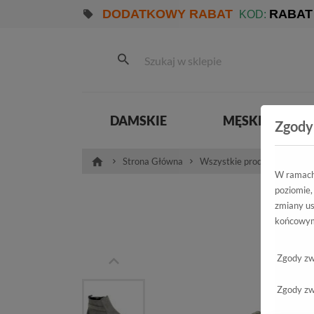
DODATKOWY RABAT
RABAT
KOD:
DAMSKIE
MĘSKIE
Zgody
Strona Główna
Wszystkie produkty
Pro
W ramach 
poziomie,
Trz
zmiany us
końcowym
10
Zgody zw
Zgody zw