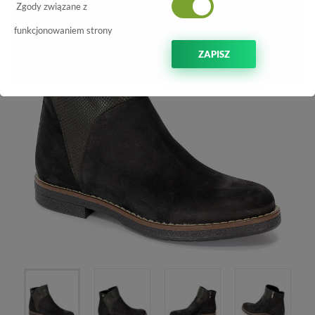
-70%
Zgody związane z
funkcjonowaniem strony
ZAPISZ