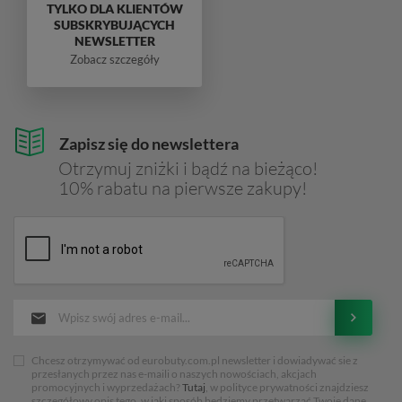
TYLKO DLA KLIENTÓW
SUBSKRYBUJĄCYCH
NEWSLETTER
Zobacz szczegóły
Zapisz się do newslettera
Otrzymuj zniżki i bądź na bieżąco!
10% rabatu na pierwsze zakupy!
Chcesz otrzymywać od eurobuty.com.pl newsletter i dowiadywać sie z
przesłanych przez nas e-maili o naszych nowościach, akcjach
promocyjnych i wyprzedażach?
Tutaj
, w polityce prywatności znajdziesz
szczegółowy opis tego, w jaki sposób będziemy przetwarzać Twoje dane