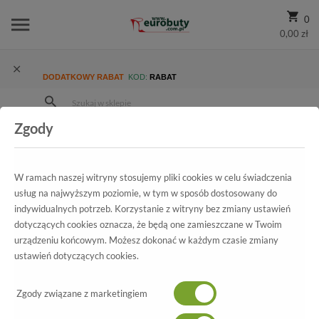
0
0,00 zł
DODATKOWY RABAT
KOD:
RABAT
Zgody
Strona Główna
Wszystkie produkty
Damskie
Kolekcja damska
Trzewiki i Botki
Trzewiki Nessi 863/0 Czarny 9+ Czarny 21
W ramach naszej witryny stosujemy pliki cookies w celu świadczenia
usług na najwyższym poziomie, w tym w sposób dostosowany do
indywidualnych potrzeb. Korzystanie z witryny bez zmiany ustawień
dotyczących cookies oznacza, że będą one zamieszczane w Twoim
Wszystkie produkty
urządzeniu końcowym. Możesz dokonać w każdym czasie zmiany
ustawień dotyczących cookies.
Trzewiki Nessi
863/0 Czarny 9+ Czarny 21
Zgody związane z marketingiem