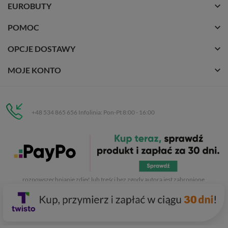
EUROBUTY
POMOC
OPCJE DOSTAWY
MOJE KONTO
+48 534 865 656 Infolinia: Pon-Pt 8:00 - 16:00
Eurobuty
C.H. Respan, Rejtana 53a/250
35-326 Rzeszów
Wszelkie prawa zastrzeżone dla
Eurobuty
. Kopiowanie, przetwarzanie,
rozpowszechnianie zdjęć lub treści bez zgody autora jest zabronione.