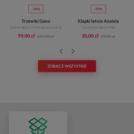
-70%
-70%
Trzewiki Geox
Klapki letnie Azaleia
J169YA-OBU11-C9999 BLACK R.29-35
130 PATENT BLACK.PRZ
99,00 zł
30,00 zł
329,00 zł
99,00 zł
ZOBACZ WSZYSTKIE