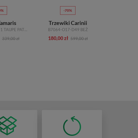
0%
-70%
-5
Tamaris
Trzewiki Carinii
Botki 
1-25399-29 371 TAUPE PATENT
B7064-O17-D49 BEŻ
3074/B PIA
180,00 zł
194,00 zł
339,00 zł
599,00 zł