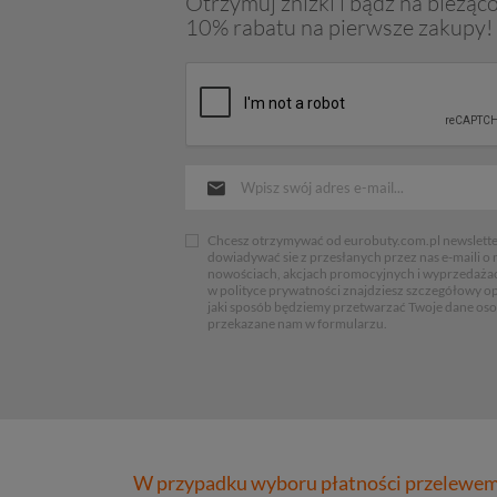
Otrzymuj zniżki i bądź na bieżąco
10% rabatu na pierwsze zakupy!
Chcesz otrzymywać od eurobuty.com.pl newsletter
dowiadywać sie z przesłanych przez nas e-maili o
nowościach, akcjach promocyjnych i wyprzedaża
w polityce prywatności znajdziesz szczegółowy op
jaki sposób będziemy przetwarzać Twoje dane os
przekazane nam w formularzu.
W przypadku wyboru płatności przelewem 