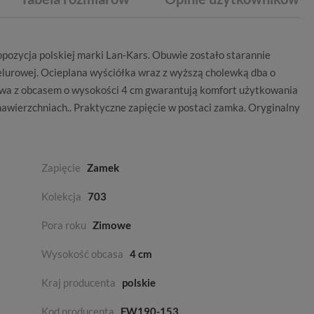
opozycja polskiej marki
Lan-Kars
. Obuwie zostało starannie
elurowej. Ocieplana wyściółka wraz z wyższą cholewką dba o
szwa z obcasem o wysokości 4 cm gwarantują komfort użytkowania
nawierzchniach.. Praktyczne zapięcie w postaci zamka. Oryginalny
Zapięcie
Zamek
Kolekcja
703
Pora roku
Zimowe
Wysokość obcasa
4 cm
Kraj producenta
polskie
Kod producenta
FW190-153