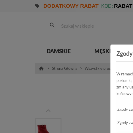
DODATKOWY RABAT
RABAT
KOD:
DAMSKIE
MĘSKIE
Zgody
Strona Główna
Wszystkie produkty
Dam
W ramach 
poziomie,
Trze
zmiany us
końcowym
FW19
Zgody zw
Zgody zw