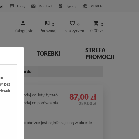
Blog
Kontakt
Zgody
PL/PLN
pl
0
0
0
Zaloguj się
Porównaj
Lista życzeń
0,00 zł
STREFA
YWNE
TOREBKI
PROMOCJI
153 Welur Bordo
ym
ny bez
dzeniu
87,00 zł
Dodaj do listy życzeń
Dodaj do porównania
289,00 zł
Cena po obniżce jest najniższą ceną w okresie
30 dni.