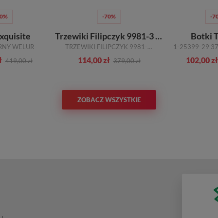
70%
-70%
-7
xquisite
Trzewiki Filipczyk 9981-3 Brązowe
Botki 
RNY WELUR
TRZEWIKI FILIPCZYK 9981-3 BRĄZOWE
ł
114,00 zł
102,00 zł
419,00 zł
379,00 zł
ZOBACZ WSZYSTKIE