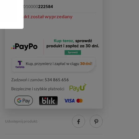
SKU:
2010000
222584
Produkt został wyprzedany
Zadzwoń i zamów:
534 865 656
Bezpieczne i szybkie płatności
Udostępnij produkt: