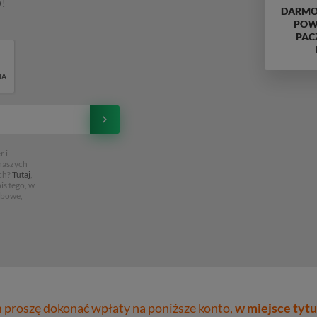
!
DARMO
POWY
PAC
 i
 naszych
ch?
Tutaj
,
is tego, w
obowe,
proszę dokonać wpłaty na poniższe konto,
w miejsce tytu