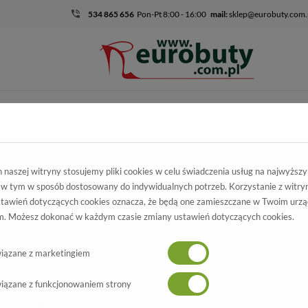
534 865 656
Pon-Pt 8:00 - 16:00
mail:
sklep@eurobuty.com.
DZIECIĘCO-
SALE
EKSKLUZ
MŁODZIEŻOWE
skie
Kolekcja damska
Trzewiki i Botki
Trzewiki Lan-Kars FW190-
naszej witryny stosujemy pliki cookies w celu świadczenia usług na najwyższ
 w tym w sposób dostosowany do indywidualnych potrzeb. Korzystanie z witry
wiki Lan-Kars
tawień dotyczących cookies oznacza, że będą one zamieszczane w Twoim urzą
. Możesz dokonać w każdym czasie zmiany ustawień dotyczących cookies.
0-153 Welur Bordo
Wszystkie produkty
-70%
iązane z marketingiem
iązane z funkcjonowaniem strony