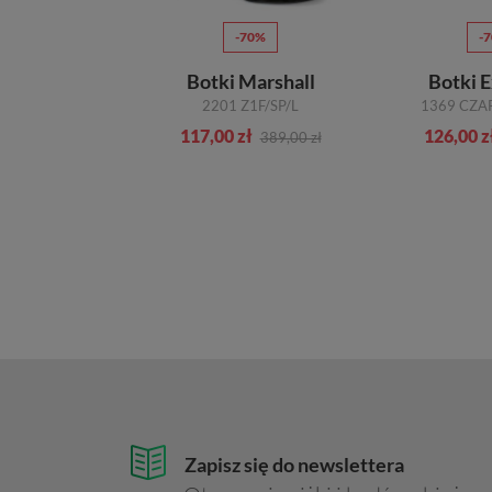
50%
-70%
-
ki Eksbut
Botki Marshall
Botki E
6E-6607-R08 BEŻOWA SKÓRA
2201 Z1F/SP/L
1369 CZA
zł
117,00 zł
126,00 z
499,00 zł
389,00 zł
Zapisz się do newslettera