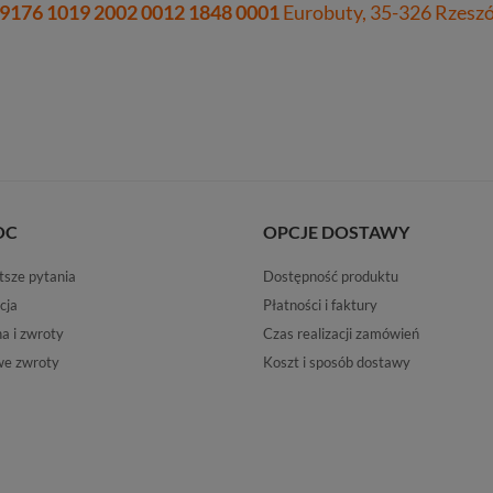
 9176 1019 2002 0012 1848 0001
Eurobuty, 35-326 Rzeszów
OC
OPCJE DOSTAWY
tsze pytania
Dostępność produktu
cja
Płatności i faktury
 i zwroty
Czas realizacji zamówień
e zwroty
Koszt i sposób dostawy