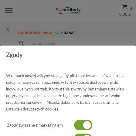
0
0,00 zł
DODATKOWY RABAT
KOD:
RABAT
Zgody
Strona Główna
Wszystkie produkty
Damskie
Kolekcja damska
Trzewiki i Botki
Trzewiki Karino 2047/002-P Szary
W ramach naszej witryny stosujemy pliki cookies w celu świadczenia
usług na najwyższym poziomie, w tym w sposób dostosowany do
indywidualnych potrzeb. Korzystanie z witryny bez zmiany ustawień
dotyczących cookies oznacza, że będą one zamieszczane w Twoim
Wszystkie produkty
urządzeniu końcowym. Możesz dokonać w każdym czasie zmiany
ustawień dotyczących cookies.
Trzewiki Karino
2047/002-P Szary
Zgody związane z marketingiem