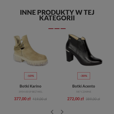
INNE PRODUKTY W TEJ
KATEGORII
-10%
-30%
Botki Karino
Botki Acento
3954-001P BEŻ WEL
587 CZARNE
377,00 zł
272,00 zł
419,00 zł
389,00 zł