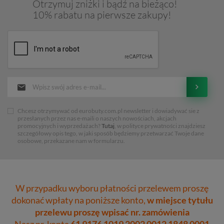
Otrzymuj zniżki i bądź na bieżąco!
10% rabatu na pierwsze zakupy!
Chcesz otrzymywać od eurobuty.com.pl newsletter i dowiadywać sie z
przesłanych przez nas e-maili o naszych nowościach, akcjach
promocyjnych i wyprzedażach?
Tutaj
, w polityce prywatności znajdziesz
szczegółowy opis tego, w jaki sposób będziemy przetwarzać Twoje dane
osobowe, przekazane nam w formularzu.
W przypadku wyboru płatności przelewem proszę
dokonać wpłaty na poniższe konto,
w miejsce tytułu
przelewu proszę wpisać nr. zamówienia