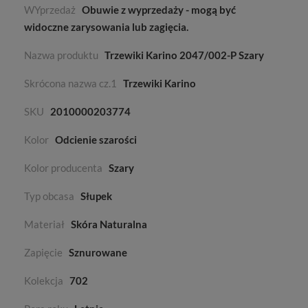
WYprzedaż
Obuwie z wyprzedaży - mogą być
widoczne zarysowania lub zagięcia.
Nazwa produktu
Trzewiki Karino 2047/002-P Szary
Skrócona nazwa cz.1
Trzewiki Karino
SKU
2010000203774
Kolor
Odcienie szarości
Kolor producenta
Szary
Typ obcasa
Słupek
Materiał
Skóra Naturalna
Zapięcie
Sznurowane
Kolekcja
702