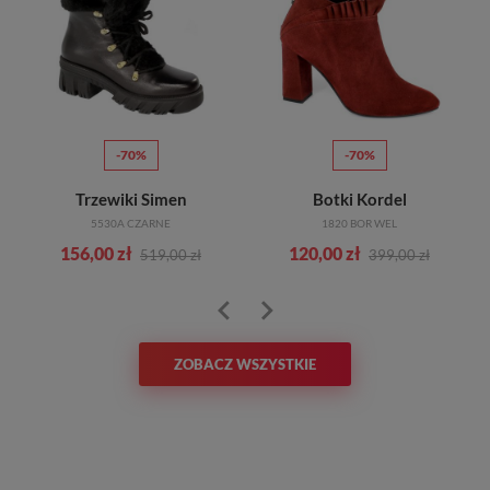
-70%
-70%
Trzewiki Simen
Botki Kordel
5530A CZARNE
1820 BOR WEL
156,00 zł
120,00 zł
519,00 zł
399,00 zł
ZOBACZ WSZYSTKIE