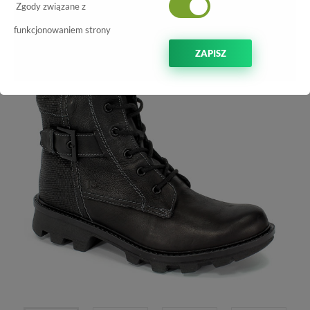
Zgody związane z
-70%
funkcjonowaniem strony
ZAPISZ