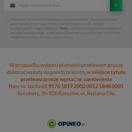
Chcesz otrzymywać od eurobuty.com.pl newsletter i dowiadywać sie z
przesłanych przez nas e-maili o naszych nowościach, akcjach
promocyjnych i wyprzedażach?
Tutaj
, w polityce prywatności znajdziesz
szczegółowy opis tego, w jaki sposób będziemy przetwarzać Twoje dane
osobowe, przekazane nam w formularzu.
W przypadku wyboru płatności przelewem proszę
dokonać wpłaty na poniższe konto,
w miejsce tytułu
przelewu proszę wpisać nr. zamówienia
Nasz nr. konta
61 9176 1019 2002 0012 1848 0001
Eurobuty, 35-326 Rzeszów, ul. Rejtana 53a