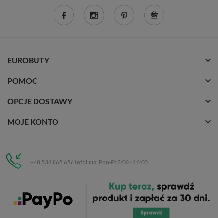
EUROBUTY
POMOC
OPCJE DOSTAWY
MOJE KONTO
+48 534 865 656 Infolinia: Pon-Pt 8:00 - 16:00
Eurobuty
C.H. Respan, Rejtana 53a/250
35-326 Rzeszów