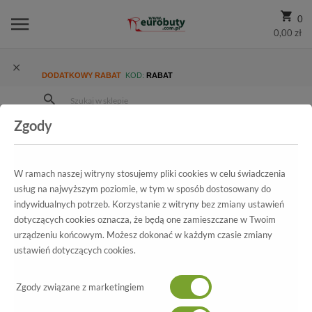
0
0,00 zł
DODATKOWY RABAT
KOD:
RABAT
Zgody
Strona Główna
Wszystkie produkty
Promocja
Damskie
Trzewiki I Botki
Trzewiki Josef Seibel 69503 VL784 100 Marylin 03 Schwarz
W ramach naszej witryny stosujemy pliki cookies w celu świadczenia
usług na najwyższym poziomie, w tym w sposób dostosowany do
indywidualnych potrzeb. Korzystanie z witryny bez zmiany ustawień
dotyczących cookies oznacza, że będą one zamieszczane w Twoim
Wszystkie produkty
urządzeniu końcowym. Możesz dokonać w każdym czasie zmiany
ustawień dotyczących cookies.
Trzewiki Josef Seibel
Zgody związane z marketingiem
69503 VL784 100 Marylin 03 Schwarz