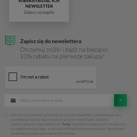
SUBSKRYBUJĄCYCH
NEWSLETTER
Zobacz szczegóły
Zapisz się do newslettera
Otrzymuj zniżki i bądź na bieżąco!
10% rabatu na pierwsze zakupy!
Chcesz otrzymywać od eurobuty.com.pl newsletter i dowiadywać sie z
przesłanych przez nas e-maili o naszych nowościach, akcjach
promocyjnych i wyprzedażach?
Tutaj
, w polityce prywatności znajdziesz
szczegółowy opis tego, w jaki sposób będziemy przetwarzać Twoje dane
osobowe, przekazane nam w formularzu.