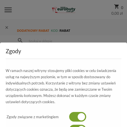
0
0,00 zł
DODATKOWY RABAT
KOD:
RABAT
Zgody
Strona Główna
Wszystkie produkty
Promocja
Damskie
Trzewiki I Botki
Trzewiki Jana 8-25333-29 001 Black
W ramach naszej witryny stosujemy pliki cookies w celu świadczenia
usług na najwyższym poziomie, w tym w sposób dostosowany do
indywidualnych potrzeb. Korzystanie z witryny bez zmiany ustawień
dotyczących cookies oznacza, że będą one zamieszczane w Twoim
Wszystkie produkty
urządzeniu końcowym. Możesz dokonać w każdym czasie zmiany
ustawień dotyczących cookies.
Trzewiki Jana
8-25333-29 001 Black
Zgody związane z marketingiem