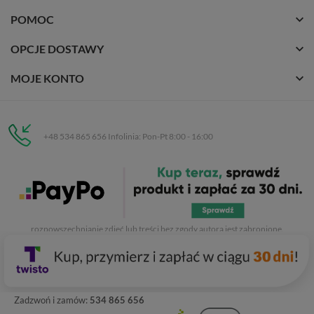
POMOC
OPCJE DOSTAWY
MOJE KONTO
+48 534 865 656 Infolinia: Pon-Pt 8:00 - 16:00
Eurobuty
C.H. Respan, Rejtana 53a/250
35-326 Rzeszów
Wszelkie prawa zastrzeżone dla
Eurobuty
. Kopiowanie, przetwarzanie,
rozpowszechnianie zdjęć lub treści bez zgody autora jest zabronione.
Zadzwoń i zamów:
534 865 656