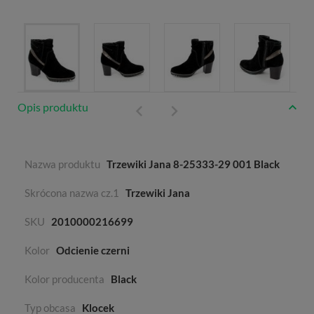
Opis produktu
Nazwa produktu
Trzewiki Jana 8-25333-29 001 Black
Skrócona nazwa cz.1
Trzewiki Jana
SKU
2010000216699
Kolor
Odcienie czerni
Kolor producenta
Black
Typ obcasa
Klocek