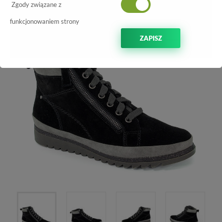
-70%
Zgody związane z
funkcjonowaniem strony
ZAPISZ