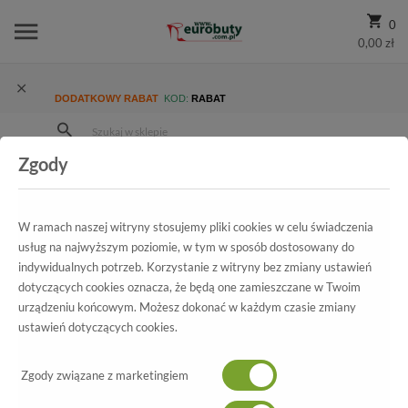
0
0,00 zł
DODATKOWY RABAT
KOD:
RABAT
Zgody
Strona Główna
Wszystkie produkty
Promocja
Damskie
Trzewiki I Botki
Trzewiki Jana 8-25207-29 001 Black
W ramach naszej witryny stosujemy pliki cookies w celu świadczenia
usług na najwyższym poziomie, w tym w sposób dostosowany do
indywidualnych potrzeb. Korzystanie z witryny bez zmiany ustawień
dotyczących cookies oznacza, że będą one zamieszczane w Twoim
Wszystkie produkty
urządzeniu końcowym. Możesz dokonać w każdym czasie zmiany
ustawień dotyczących cookies.
Trzewiki Jana
8-25207-29 001 Black
Zgody związane z marketingiem