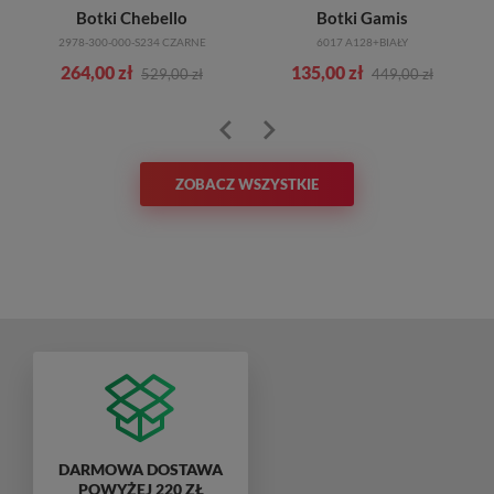
Botki Chebello
Botki Gamis
2978-300-000-S234 CZARNE
6017 A128+BIAŁY
264,00 zł
135,00 zł
529,00 zł
449,00 zł
ZOBACZ WSZYSTKIE
DARMOWA DOSTAWA
POWYŻEJ 220 ZŁ