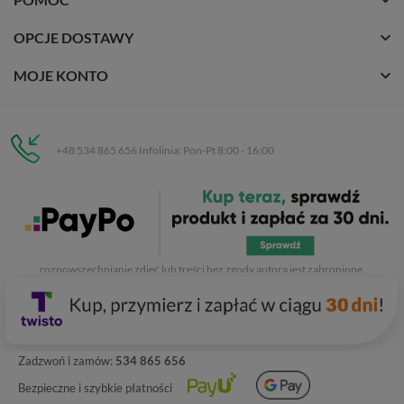
OPCJE DOSTAWY
MOJE KONTO
+48 534 865 656 Infolinia: Pon-Pt 8:00 - 16:00
Eurobuty
C.H. Respan, Rejtana 53a/250
35-326 Rzeszów
Wszelkie prawa zastrzeżone dla
Eurobuty
. Kopiowanie, przetwarzanie,
rozpowszechnianie zdjęć lub treści bez zgody autora jest zabronione.
Zadzwoń i zamów:
534 865 656
Bezpieczne i szybkie płatności