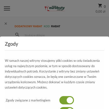
0
0,00 zł
DODATKOWY RABAT
KOD:
RABAT
Zgody
Strona Główna
Wszystkie produkty
Promocja
Damskie
Trzewiki I Botki
Trzewiki Imac 82140 1400/011 Black/Black
W ramach naszej witryny stosujemy pliki cookies w celu świadczenia
usług na najwyższym poziomie, w tym w sposób dostosowany do
indywidualnych potrzeb. Korzystanie z witryny bez zmiany ustawień
dotyczących cookies oznacza, że będą one zamieszczane w Twoim
Wszystkie produkty
urządzeniu końcowym. Możesz dokonać w każdym czasie zmiany
ustawień dotyczących cookies.
Trzewiki Imac
Zgody związane z marketingiem
82140 1400/011 Black/Black