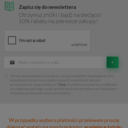
Zapisz się do newslettera
Otrzymuj zniżki i bądź na bieżąco!
10% rabatu na pierwsze zakupy!
Chcesz otrzymywać od eurobuty.com.pl newsletter i dowiadywać sie z
przesłanych przez nas e-maili o naszych nowościach, akcjach
promocyjnych i wyprzedażach?
Tutaj
, w polityce prywatności znajdziesz
szczegółowy opis tego, w jaki sposób będziemy przetwarzać Twoje dane
osobowe, przekazane nam w formularzu.
W przypadku wyboru płatności przelewem proszę
dokonać wpłaty na poniższe konto,
w miejsce tytułu