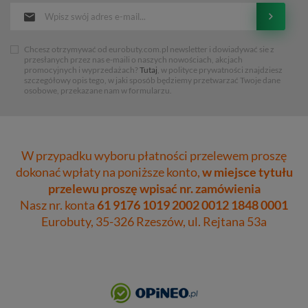
Chcesz otrzymywać od eurobuty.com.pl newsletter i dowiadywać sie z
przesłanych przez nas e-maili o naszych nowościach, akcjach
promocyjnych i wyprzedażach?
Tutaj
, w polityce prywatności znajdziesz
szczegółowy opis tego, w jaki sposób będziemy przetwarzać Twoje dane
osobowe, przekazane nam w formularzu.
W przypadku wyboru płatności przelewem proszę
dokonać wpłaty na poniższe konto,
w miejsce tytułu
przelewu proszę wpisać nr. zamówienia
Nasz nr. konta
61 9176 1019 2002 0012 1848 0001
Eurobuty, 35-326 Rzeszów, ul. Rejtana 53a