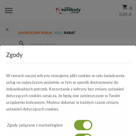
0
0,00 zł
DODATKOWY RABAT
KOD:
RABAT
Zgody
Strona Główna
Wszystkie produkty
Damskie
Kolekcja damska
Trzewiki i Botki
Trzewiki Igi&Co 87738/00 Scam.super nero
W ramach naszej witryny stosujemy pliki cookies w celu świadczenia
usług na najwyższym poziomie, w tym w sposób dostosowany do
indywidualnych potrzeb. Korzystanie z witryny bez zmiany ustawień
dotyczących cookies oznacza, że będą one zamieszczane w Twoim
Wszystkie produkty
urządzeniu końcowym. Możesz dokonać w każdym czasie zmiany
ustawień dotyczących cookies.
Trzewiki Igi&Co
87738/00 Scam.super nero
Zgody związane z marketingiem