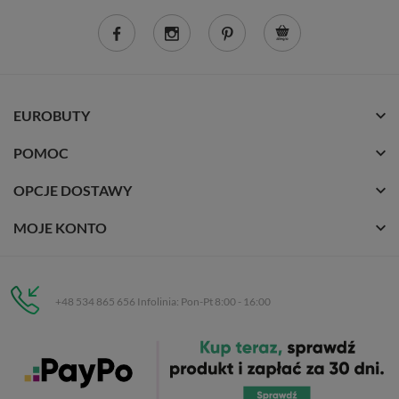
EUROBUTY
POMOC
OPCJE DOSTAWY
MOJE KONTO
+48 534 865 656 Infolinia: Pon-Pt 8:00 - 16:00
Eurobuty
C.H. Respan, Rejtana 53a/250
35-326 Rzeszów