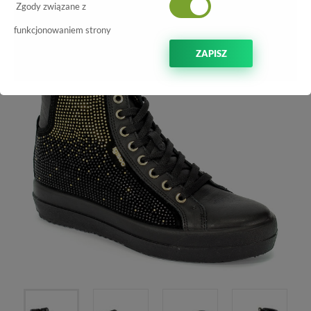
-70%
Zgody związane z
funkcjonowaniem strony
ZAPISZ