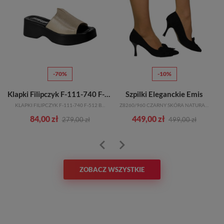
-70%
-10%
Klapki Filipczyk F-111-740 F-512 Beżowe Skórzane
Szpilki Eleganckie Emis
C
KLAPKI FILIPCZYK F-111-740 F-512 BEŻOWE SKÓRZANE
Z8260/960 CZARNY SKÓRA NATURALNA
84,00 zł
449,00 zł
279,00 zł
499,00 zł
ZOBACZ WSZYSTKIE