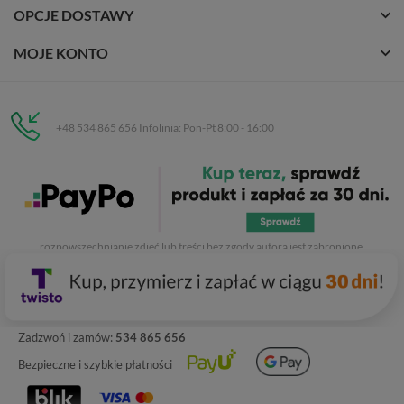
OPCJE DOSTAWY
MOJE KONTO
+48 534 865 656 Infolinia: Pon-Pt 8:00 - 16:00
Eurobuty
C.H. Respan, Rejtana 53a/250
35-326 Rzeszów
Wszelkie prawa zastrzeżone dla
Eurobuty
. Kopiowanie, przetwarzanie,
rozpowszechnianie zdjęć lub treści bez zgody autora jest zabronione.
Zadzwoń i zamów:
534 865 656
Bezpieczne i szybkie płatności