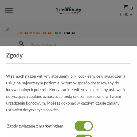
0
0,00 zł
DODATKOWY RABAT
KOD:
RABAT
Zgody
Strona Główna
Wszystkie produkty
Promocja
Damskie
Trzewiki I Botki
Trzewiki Eska 844 137/160 Czarny
W ramach naszej witryny stosujemy pliki cookies w celu świadczenia
usług na najwyższym poziomie, w tym w sposób dostosowany do
indywidualnych potrzeb. Korzystanie z witryny bez zmiany ustawień
dotyczących cookies oznacza, że będą one zamieszczane w Twoim
Wszystkie produkty
urządzeniu końcowym. Możesz dokonać w każdym czasie zmiany
ustawień dotyczących cookies.
Trzewiki Eska
844 137/160 Czarny
Zgody związane z marketingiem
-70%