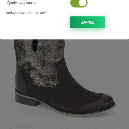
-60%
Zgody związane z
funkcjonowaniem strony
ZAPISZ