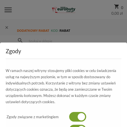
0
0,00 zł
DODATKOWY RABAT
KOD:
RABAT
Zgody
Strona Główna
Wszystkie produkty
Promocja
Damskie
Trzewiki I Botki
Trzewiki Carinii B4039-360-I23-PSK-985 Czarny/Srebrny
W ramach naszej witryny stosujemy pliki cookies w celu świadczenia
usług na najwyższym poziomie, w tym w sposób dostosowany do
indywidualnych potrzeb. Korzystanie z witryny bez zmiany ustawień
dotyczących cookies oznacza, że będą one zamieszczane w Twoim
Wszystkie produkty
urządzeniu końcowym. Możesz dokonać w każdym czasie zmiany
ustawień dotyczących cookies.
Trzewiki Carinii
B4039-360-I23-PSK-985 Czarny/Srebrny
Zgody związane z marketingiem