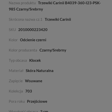
Nazwa produktu
Trzewiki Carinii B4039-360-I23-PSK-
985 Czarny/Srebrny
Skrócona nazwa cz.1
Trzewiki Carinii
SKU
2010000223420
Kolor
Odcienie czerni
Kolor producenta
Czarny/Srebrny
Typ obcasa
Klocek
Materiał
Skóra Naturalna
Zapięcie
Wsuwane
Kolekcja
703
Pora roku
Przejściowe
Wysokość obcasa
2 cm