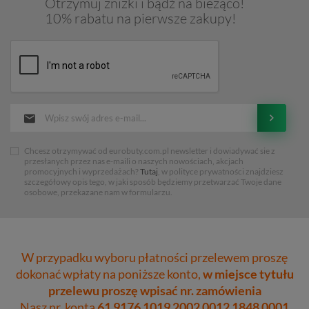
Otrzymuj zniżki i bądź na bieżąco!
10% rabatu na pierwsze zakupy!
Chcesz otrzymywać od eurobuty.com.pl newsletter i dowiadywać sie z
przesłanych przez nas e-maili o naszych nowościach, akcjach
promocyjnych i wyprzedażach?
Tutaj
, w polityce prywatności znajdziesz
szczegółowy opis tego, w jaki sposób będziemy przetwarzać Twoje dane
osobowe, przekazane nam w formularzu.
W przypadku wyboru płatności przelewem proszę
dokonać wpłaty na poniższe konto,
w miejsce tytułu
przelewu proszę wpisać nr. zamówienia
Nasz nr. konta
61 9176 1019 2002 0012 1848 0001