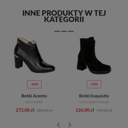
INNE PRODUKTY W TEJ
KATEGORII
-30%
-70%
Botki Acento
Botki Exquisite
587 CZARNE
1369 CZARNY WELUR
272,00 zł
126,00 zł
389,00 zł
419,00 zł