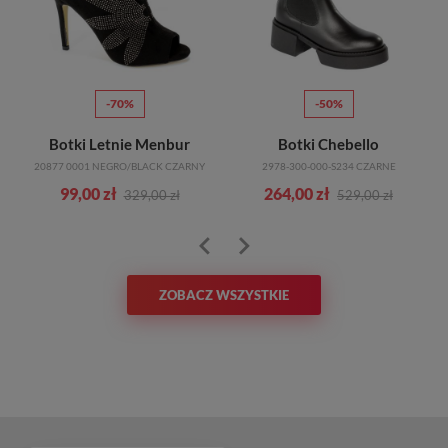
-70%
-50%
Trzewiki Filipczyk F-26/L/S F-441 BEŻ
Botki Letnie Menbur
Botki Chebello
20877 0001 NEGRO/BLACK CZARNY
2978-300-000-S234 CZARNE
99,00 zł
264,00 zł
329,00 zł
529,00 zł
ZOBACZ WSZYSTKIE