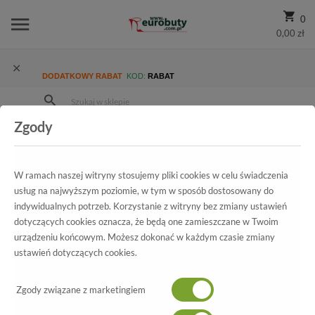
0
0,00 zł
DODATKOWY RABAT
KOD:
RABAT
Zgody
Strona Główna
Wszystkie produkty
Promocja
Damskie
Trzewiki I Botki
Trzewiki Caprice 9-25451-29 026 Black Nap.Comb
W ramach naszej witryny stosujemy pliki cookies w celu świadczenia
usług na najwyższym poziomie, w tym w sposób dostosowany do
indywidualnych potrzeb. Korzystanie z witryny bez zmiany ustawień
dotyczących cookies oznacza, że będą one zamieszczane w Twoim
Wszystkie produkty
urządzeniu końcowym. Możesz dokonać w każdym czasie zmiany
ustawień dotyczących cookies.
Trzewiki Caprice
9-25451-29 026 Black Nap.Comb
Zgody związane z marketingiem