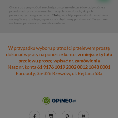
Chcesz otrzymywać od eurobuty.com.pl newsletter i dowiadywać sie z
przesłanych przez nas e-maili o naszych nowościach, akcjach
promocyjnych i wyprzedażach?
Tutaj
, w polityce prywatności znajdziesz
szczegółowy opis tego, w jaki sposób będziemy przetwarzać Twoje dane
osobowe, przekazane nam w formularzu.
W przypadku wyboru płatności przelewem proszę
dokonać wpłaty na poniższe konto,
w miejsce tytułu
przelewu proszę wpisać nr. zamówienia
Nasz nr. konta
61 9176 1019 2002 0012 1848 0001
Eurobuty, 35-326 Rzeszów, ul. Rejtana 53a