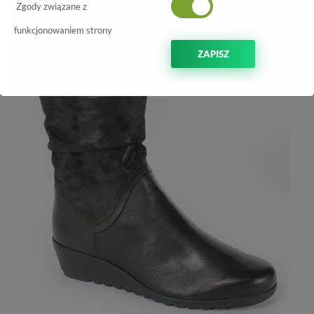
-70%
Zgody związane z
funkcjonowaniem strony
ZAPISZ