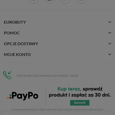
EUROBUTY
POMOC
OPCJE DOSTAWY
MOJE KONTO
+48 534 865 656 Infolinia: Pon-Pt 8:00 - 16:00
Eurobuty
C.H. Respan, Rejtana 53a/250
35-326 Rzeszów
Wszelkie prawa zastrzeżone dla
Eurobuty
. Kopiowanie, przetwarzanie,
rozpowszechnianie zdjęć lub treści bez zgody autora jest zabronione.