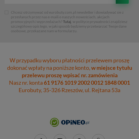
Chcesz otrzymywać od eurobuty.com.pl newsletter i dowiadywać sie z
przesłanych przez nas e-maili o naszych nowościach, akcjach
promocyjnych i wyprzedażach?
Tutaj
, w polityce prywatności znajdziesz
szczegółowy opis tego, w jaki sposób będziemy przetwarzać Twoje dane
osobowe, przekazane nam w formularzu.
W przypadku wyboru płatności przelewem proszę
dokonać wpłaty na poniższe konto,
w miejsce tytułu
przelewu proszę wpisać nr. zamówienia
Nasz nr. konta
61 9176 1019 2002 0012 1848 0001
Eurobuty, 35-326 Rzeszów, ul. Rejtana 53a