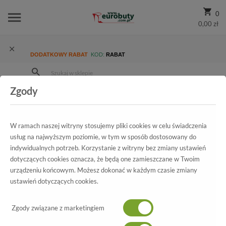
0
0,00 zł
DODATKOWY RABAT
KOD:
RABAT
Zgody
Strona Główna
Wszystkie produkty
Męskie
Kolekcja męska
Trzewiki
Trzewiki American J15578 Navy
W ramach naszej witryny stosujemy pliki cookies w celu świadczenia
usług na najwyższym poziomie, w tym w sposób dostosowany do
indywidualnych potrzeb. Korzystanie z witryny bez zmiany ustawień
Wszystkie produkty
dotyczących cookies oznacza, że będą one zamieszczane w Twoim
urządzeniu końcowym. Możesz dokonać w każdym czasie zmiany
Trzewiki American
ustawień dotyczących cookies.
J15578 Navy
Zgody związane z marketingiem