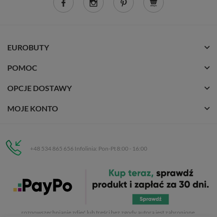
EUROBUTY
POMOC
OPCJE DOSTAWY
MOJE KONTO
+48 534 865 656 Infolinia: Pon-Pt 8:00 - 16:00
Eurobuty
C.H. Respan, Rejtana 53a/250
35-326 Rzeszów
Wszelkie prawa zastrzeżone dla
Eurobuty
. Kopiowanie, przetwarzanie,
rozpowszechnianie zdjęć lub treści bez zgody autora jest zabronione.