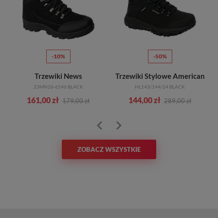
-10%
-50%
Trzewiki News
Trzewiki Stylowe American
23MN26-6546 BLACK
HL143/144/24 BLACK
161,00 zł
144,00 zł
179,00 zł
289,00 zł
ZOBACZ WSZYSTKIE