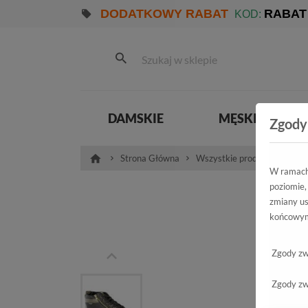
DODATKOWY RABAT
RABAT
KOD:
DAMSKIE
MĘSKIE
Zgody
Strona Główna
Wszystkie produkty
Dzi
W ramach 
poziomie,
Trze
zmiany us
końcowym
G-C1608
Zgody zw
Zgody zw