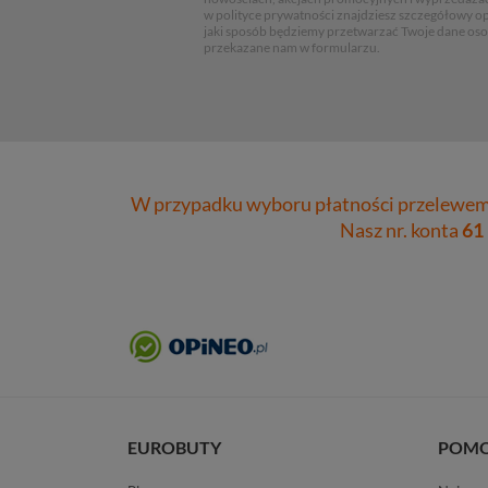
w polityce prywatności znajdziesz szczegółowy op
jaki sposób będziemy przetwarzać Twoje dane os
przekazane nam w formularzu.
W przypadku wyboru płatności przelewem 
Nasz nr. konta
61
EUROBUTY
POM