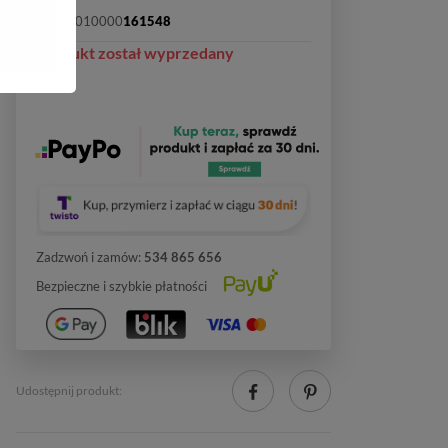
SKU:
2010000
161548
Produkt został wyprzedany
Zadzwoń i zamów:
534 865 656
Bezpieczne i szybkie płatności
Udostępnij produkt: