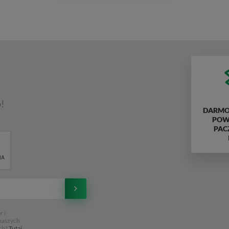
!
DARMO
POWY
PAC
 i
 naszych
ch?
Tutaj
,