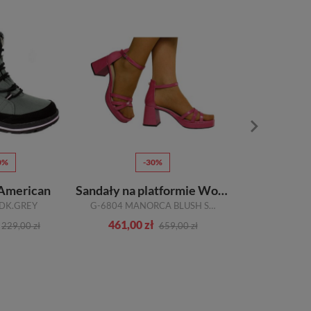
0%
-30%
-1
 American
Sandały na platformie Wonders
Półbuty 
 DK.GREY
G-6804 MANORCA BLUSH SKÓRA NATURALNA
5-13654-28
461,00 zł
314,00 zł
229,00 zł
659,00 zł