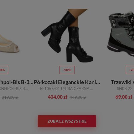
70%
-10%
-7
Czółenka Conhpol-Bis B-3018CB/1793/1228 Perlato
Półkozaki Eleganckie Kaniowski
Trzewiki
CZÓŁENKA CONHPOL-BIS B-3018CB/1793/1228 PERLATO
K-1055-01 LYCRA CZARNA SKÓRA NATURALNA
SN03 22
404,00 zł
69,00 zł
319,00 zł
449,00 zł
ZOBACZ WSZYSTKIE