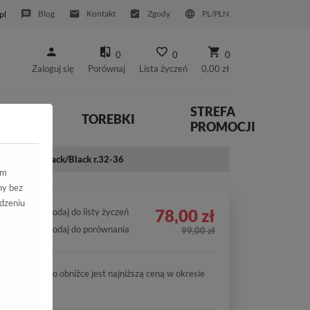
Blog
Kontakt
Zgody
PL/PLN
pl
0
0
0
Zaloguj się
Porównaj
Lista życzeń
0,00 zł
STREFA
YWNE
TOREBKI
PROMOCJI
-C16081E Black/Black r.32-36
ym
ny bez
dzeniu
78,00 zł
Dodaj do listy życzeń
Dodaj do porównania
99,00 zł
Cena po obniżce jest najniższą ceną w okresie
30 dni.