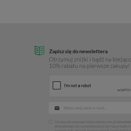
Zapisz się do newslettera
Otrzymuj zniżki i bądź na bieżąco
10% rabatu na pierwsze zakupy!
Chcesz otrzymywać od eurobuty.com.pl newsletter
dowiadywać sie z przesłanych przez nas e-maili o
nowościach, akcjach promocyjnych i wyprzedaża