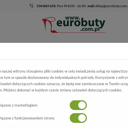
534 865 656
Pon-Pt 8:00 - 16:00
mail:
sklep@eurobuty.com.
DZIECIĘCO-
SALE
EKSKLUZ
MŁODZIEŻOWE
ecięco-Młodzieżowe
Dla dziewczyny
Trzewiki
Trzewiki American G
naszej witryny stosujemy pliki cookies w celu świadczenia usług na najwyższ
 w tym w sposób dostosowany do indywidualnych potrzeb. Korzystanie z witry
wiki American
tawień dotyczących cookies oznacza, że będą one zamieszczane w Twoim urzą
. Możesz dokonać w każdym czasie zmiany ustawień dotyczących cookies.
1E Black/Black r.32-36
Wszystkie produkty
-21%
iązane z marketingiem
iązane z funkcjonowaniem strony