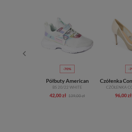
30%
-70%
-
ki Simen
Półbuty American
5532A OF WHITE SKÓRZANE_TN
BS 20/22 WHITE
zł
42,00 zł
96,00 zł
519,00 zł
139,00 zł