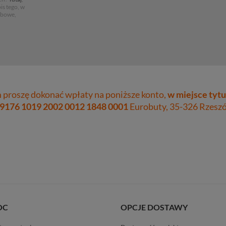
is tego, w
obowe,
proszę dokonać wpłaty na poniższe konto,
w miejsce tytu
 9176 1019 2002 0012 1848 0001
Eurobuty, 35-326 Rzeszów
OC
OPCJE DOSTAWY