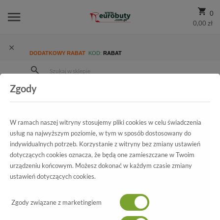
0
0,00 zł
DODATKOWY RABAT
KOD:
RABAT
Zgody
Strona Główna
Wszystkie produkty
Damskie
Kolekcja damska
Trzewiki i Botki
Trzewik Nessi 869/N Srebro 8
W ramach naszej witryny stosujemy pliki cookies w celu świadczenia
usług na najwyższym poziomie, w tym w sposób dostosowany do
indywidualnych potrzeb. Korzystanie z witryny bez zmiany ustawień
dotyczących cookies oznacza, że będą one zamieszczane w Twoim
Wszystkie produkty
urządzeniu końcowym. Możesz dokonać w każdym czasie zmiany
ustawień dotyczących cookies.
Trzewik Nessi
869/N Srebro 8
Zgody związane z marketingiem