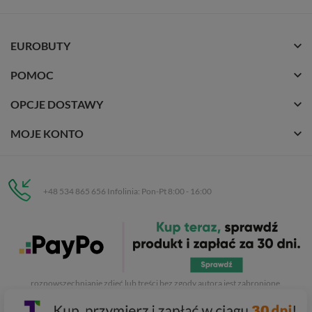
EUROBUTY
POMOC
OPCJE DOSTAWY
MOJE KONTO
+48 534 865 656 Infolinia: Pon-Pt 8:00 - 16:00
Eurobuty
C.H. Respan, Rejtana 53a/250
35-326 Rzeszów
Wszelkie prawa zastrzeżone dla
Eurobuty
. Kopiowanie, przetwarzanie,
rozpowszechnianie zdjęć lub treści bez zgody autora jest zabronione.