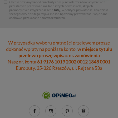
Chcesz otrzymywać od eurobuty.com.pl newsletter i dowiadywać sie z
przesłanych przez nas e-maili o naszych nowościach, akcjach
promocyjnych i wyprzedażach?
Tutaj
, w polityce prywatności znajdziesz
szczegółowy opis tego, w jaki sposób będziemy przetwarzać Twoje dane
osobowe, przekazane nam w formularzu.
W przypadku wyboru płatności przelewem proszę
dokonać wpłaty na poniższe konto,
w miejsce tytułu
przelewu proszę wpisać nr. zamówienia
Nasz nr. konta
61 9176 1019 2002 0012 1848 0001
Eurobuty, 35-326 Rzeszów, ul. Rejtana 53a