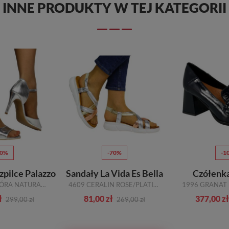
INNE PRODUKTY W TEJ KATEGORII
50%
-70%
-1
zpilce Palazzo
Sandały La Vida Es Bella
Czółenka
4639 B250 SKÓRA NATURALNA_TN
4609 CERALIN ROSE/PLATINO SKÓRA NATURALNA_TN
ł
81,00 zł
377,00 zł
299,00 zł
269,00 zł