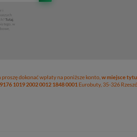
 i
 naszych
ch?
Tutaj
,
is tego, w
obowe,
proszę dokonać wpłaty na poniższe konto,
w miejsce tytu
 9176 1019 2002 0012 1848 0001
Eurobuty, 35-326 Rzeszów