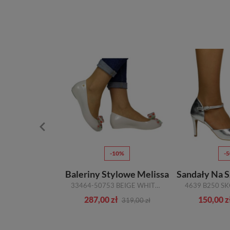
Ć
-20%
-10%
-
godne Lemar
Baleriny Stylowe Melissa
Sandały Na S
40467 BF.BEŻ SKÓRA NATURALNA
33464-50753 BEIGE WHITE_TN
zł
287,00 zł
150,00 z
329,00 zł
319,00 zł