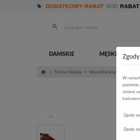
DODATKOWY RABAT
RABAT
KOD:
DAMSKIE
MĘSKIE
Zgody
Strona Główna
Wszystkie produkty
Dam
W ramach 
poziomie,
Tram
zmiany us
końcowym
Ten
Zgody zw
Zgody zw