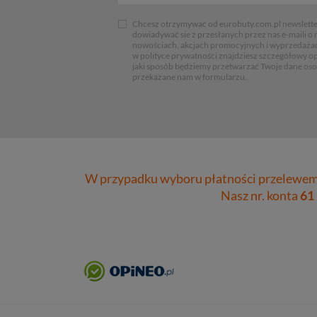
Chcesz otrzymywać od eurobuty.com.pl newsletter
dowiadywać sie z przesłanych przez nas e-maili o
nowościach, akcjach promocyjnych i wyprzedaża
w polityce prywatności znajdziesz szczegółowy op
jaki sposób będziemy przetwarzać Twoje dane os
przekazane nam w formularzu.
W przypadku wyboru płatności przelewem 
Nasz nr. konta
61