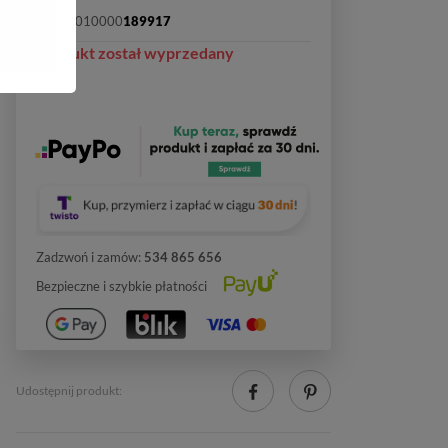
SKU:
2010000
189917
Produkt został wyprzedany
Zadzwoń i zamów:
534 865 656
Bezpieczne i szybkie płatności
Udostępnij produkt: