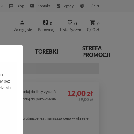
Blog
Kontakt
Zgody
PL/PLN
pl
0
0
0
Zaloguj się
Porównaj
Lista życzeń
0,00 zł
STREFA
YWNE
TOREBKI
PROMOCJI
ym
ny bez
dzeniu
12,00 zł
Dodaj do listy życzeń
Dodaj do porównania
39,00 zł
Cena po obniżce jest najniższą ceną w okresie
30 dni.