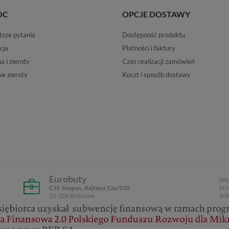
OC
OPCJE DOSTAWY
tsze pytania
Dostępność produktu
cja
Płatności i faktury
 i zwroty
Czas realizacji zamówień
e zwroty
Koszt i sposób dostawy
Eurobuty
Wsz
prz
C.H. Respan, Rejtana 53a/250
aut
35-326 Rzeszów