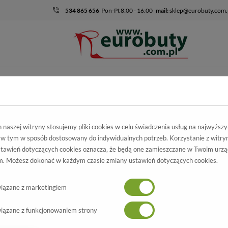
534 865 656
Pon-Pt 8:00 - 16:00
mail:
sklep@eurobuty.com.
DZIECIĘCO-
SALE
EKSKLUZ
MŁODZIEŻOWE
skie
Promocja
Trampki American Ten 11-2014 Black.Prz
naszej witryny stosujemy pliki cookies w celu świadczenia usług na najwyższ
 w tym w sposób dostosowany do indywidualnych potrzeb. Korzystanie z witry
pki American
tawień dotyczących cookies oznacza, że będą one zamieszczane w Twoim urzą
. Możesz dokonać w każdym czasie zmiany ustawień dotyczących cookies.
 11-2014 Black.Prz
Wszystkie produkty
-69%
iązane z marketingiem
iązane z funkcjonowaniem strony