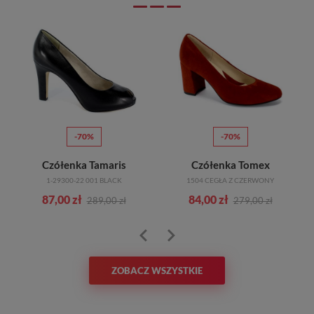
-70%
-70%
Czółenka Tamaris
Czółenka Tomex
1-29300-22 001 BLACK
1504 CEGŁA Z CZERWONY
87,00 zł
84,00 zł
289,00 zł
279,00 zł
ZOBACZ WSZYSTKIE