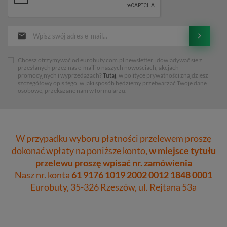
Chcesz otrzymywać od eurobuty.com.pl newsletter i dowiadywać sie z
przesłanych przez nas e-maili o naszych nowościach, akcjach
promocyjnych i wyprzedażach?
Tutaj
, w polityce prywatności znajdziesz
szczegółowy opis tego, w jaki sposób będziemy przetwarzać Twoje dane
osobowe, przekazane nam w formularzu.
W przypadku wyboru płatności przelewem proszę
dokonać wpłaty na poniższe konto,
w miejsce tytułu
przelewu proszę wpisać nr. zamówienia
Nasz nr. konta
61 9176 1019 2002 0012 1848 0001
Eurobuty, 35-326 Rzeszów, ul. Rejtana 53a