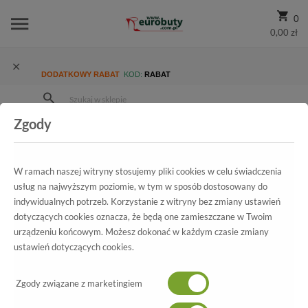
0
0,00 zł
DODATKOWY RABAT
KOD:
RABAT
Zgody
Strona Główna
Wszystkie produkty
Promocja
Damskie
Szpilki
Szpilki Sala 9228 1312
W ramach naszej witryny stosujemy pliki cookies w celu świadczenia
usług na najwyższym poziomie, w tym w sposób dostosowany do
indywidualnych potrzeb. Korzystanie z witryny bez zmiany ustawień
Wszystkie produkty
dotyczących cookies oznacza, że będą one zamieszczane w Twoim
urządzeniu końcowym. Możesz dokonać w każdym czasie zmiany
Szpilki Sala
ustawień dotyczących cookies.
9228 1312
Zgody związane z marketingiem
-30%