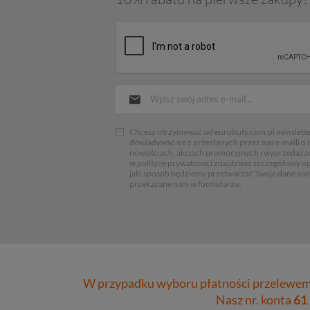
Chcesz otrzymywać od eurobuty.com.pl newsletter
dowiadywać sie z przesłanych przez nas e-maili o
nowościach, akcjach promocyjnych i wyprzedaża
w polityce prywatności znajdziesz szczegółowy op
jaki sposób będziemy przetwarzać Twoje dane os
przekazane nam w formularzu.
W przypadku wyboru płatności przelewem 
Nasz nr. konta
61