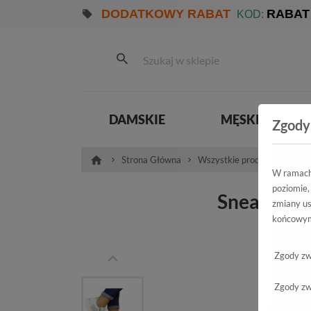
DODATKOWY RABAT
RABAT
KOD:
DAMSKIE
MĘSKIE
Zgody
Strona Główna
Wszystkie produkty
Dam
W ramach 
poziomie,
Sneakersy
zmiany us
końcowym
D2E
Zgody zw
Zgody zw