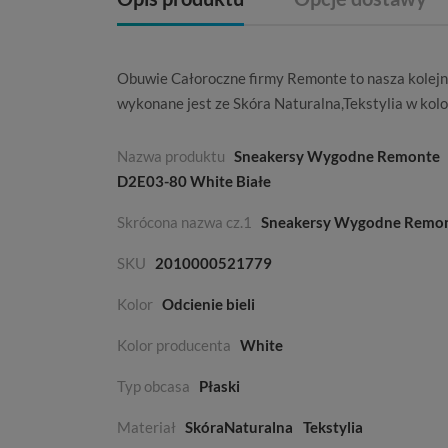
Obuwie
Całoroczne
firmy
Remonte
to nasza kolej
wykonane jest ze
Skóra Naturalna,Tekstylia
w kol
Nazwa produktu
Sneakersy Wygodne Remonte
D2E03-80 White Białe
Skrócona nazwa cz.1
Sneakersy Wygodne Remo
SKU
2010000521779
Kolor
Odcienie bieli
Kolor producenta
White
Typ obcasa
Płaski
Materiał
SkóraNaturalna
Tekstylia