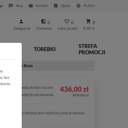
Blog
Kontakt
Zgody
PL/PLN
pl
0
0
0
Zaloguj się
Porównaj
Lista życzeń
0,00 zł
STREFA
YWNE
TOREBKI
PROMOCJI
03-80 White Białe
ym
ny bez
dzeniu
436,00 zł
Dodaj do listy życzeń
Dodaj do porównania
459,00 zł
Cena po obniżce jest najniższą ceną w okresie
30 dni.