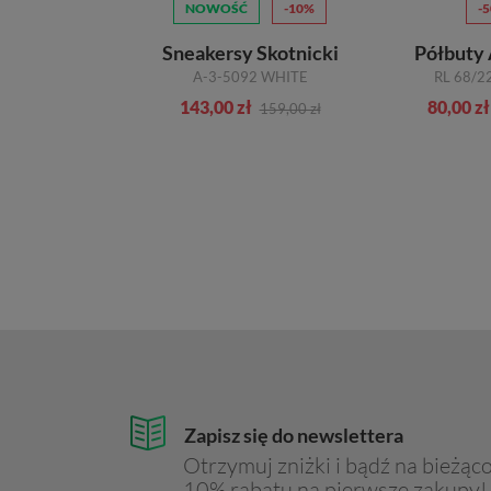
Ć
-30%
NOWOŚĆ
-10%
-
sy Wonders
Sneakersy Skotnicki
Półbuty
AP-2101 WILDV MASH 2970 BIANCO
A-3-5092 WHITE
RL 68/2
zł
143,00 zł
80,00 zł
589,00 zł
159,00 zł
Zapisz się do newslettera
Otrzymuj zniżki i bądź na bieżąco
10% rabatu na pierwsze zakupy!