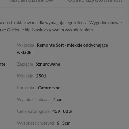
na oferta skierowana dla wymagającego klienta. Wygodne obuwie
orze
Odcienie bieli
zaskoczą swoim wykończeniem.
Wkładka
Remonte Soft - miekkie oddychające
wkładki
nte
Zapięcie
Sznurowane
Kolekcja
2501
Pora roku
Całoroczne
Wysokość obcasa
4 cm
Cena katalogowa
459
00 zł
Wysokość cholewki
6
5cm