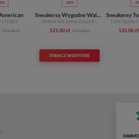
50%
-10%
-7
 American
Sneakersy Wygodne Waldlaufer
Sneakersy To
2 LT.GREY
993004 906 349 H-AJALA POISON BRONX SKÓRA NATURALNA
521,00 zł
135,00 zł
159,00 zł
579,00 zł
ZOBACZ WSZYSTKIE
!
DARMO