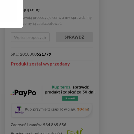
Negocjuj cenę
Wpisz swoją propozycje ceny, a my sprawdzimy
czy możemy ją zaakceptować.
SPRAWDŹ
SKU:
2010000
521779
Produkt został wyprzedany
Zadzwoń i zamów:
534 865 656
Bezpieczne i szybkie płatności