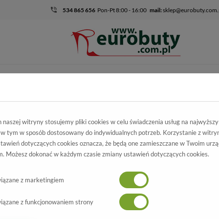
534 865 656
Pon-Pt 8:00 - 16:00
mail:
sklep@eurobuty.com.
DZIECIĘCO-
SALE
EKSKLUZ
MŁODZIEŻOWE
skie
Kolekcja damska
Półbuty
Sneakersy Wygodne Remonte D2E
naszej witryny stosujemy pliki cookies w celu świadczenia usług na najwyższ
 w tym w sposób dostosowany do indywidualnych potrzeb. Korzystanie z witry
 Wygodne Remonte
tawień dotyczących cookies oznacza, że będą one zamieszczane w Twoim urzą
. Możesz dokonać w każdym czasie zmiany ustawień dotyczących cookies.
03-80 White Białe
Wszystkie produkty
-5%
iązane z marketingiem
iązane z funkcjonowaniem strony