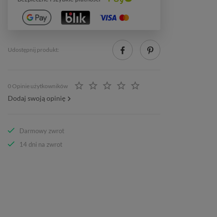
Udostępnij produkt:
0 Opinie użytkowników
Dodaj swoją opinię
Darmowy zwrot
14 dni na zwrot