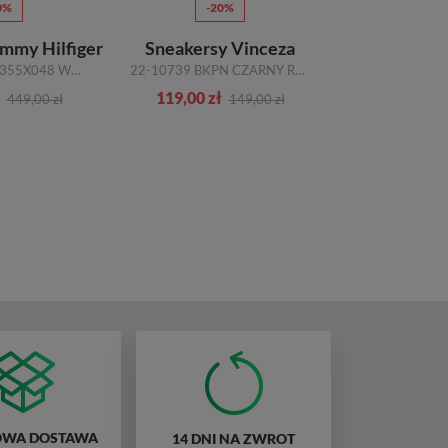
0%
-20%
-5
mmy Hilfiger
Sneakersy Vinceza
Trampki
T3A9-32696-1355X048 WHITE PLATINUM
22-10739 BKPN CZARNY RÓŻOWY
119,00 zł
200,00 zł
449,00 zł
149,00 zł
WA DOSTAWA
14 DNI NA ZWROT