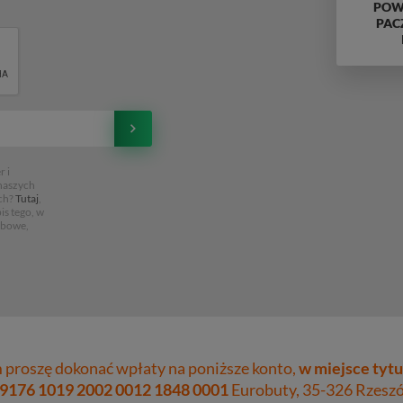
POWY
PAC
 i
 naszych
ch?
Tutaj
,
is tego, w
obowe,
proszę dokonać wpłaty na poniższe konto,
w miejsce tytu
 9176 1019 2002 0012 1848 0001
Eurobuty, 35-326 Rzeszów