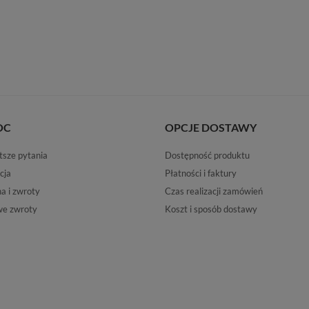
OC
OPCJE DOSTAWY
tsze pytania
Dostępność produktu
cja
Płatności i faktury
 i zwroty
Czas realizacji zamówień
e zwroty
Koszt i sposób dostawy