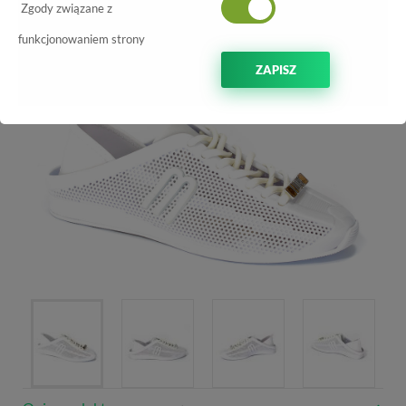
Zgody związane z
-60%
funkcjonowaniem strony
ZAPISZ