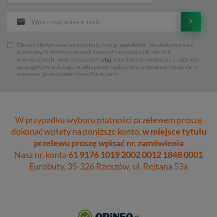
Chcesz otrzymywać od eurobuty.com.pl newsletter i dowiadywać sie z
przesłanych przez nas e-maili o naszych nowościach, akcjach
promocyjnych i wyprzedażach?
Tutaj
, w polityce prywatności znajdziesz
szczegółowy opis tego, w jaki sposób będziemy przetwarzać Twoje dane
osobowe, przekazane nam w formularzu.
W przypadku wyboru płatności przelewem proszę
dokonać wpłaty na poniższe konto,
w miejsce tytułu
przelewu proszę wpisać nr. zamówienia
Nasz nr. konta
61 9176 1019 2002 0012 1848 0001
Eurobuty, 35-326 Rzeszów, ul. Rejtana 53a