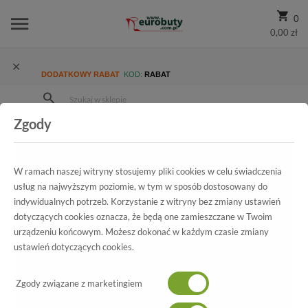
0
0,00 zł
DODATKOWY RABAT
KOD:
RABAT
Zgody
Strona Główna
Wszystkie produkty
Promocja
Damskie
Sneakersy
Sneakersy Letnie M31597 30001 White
W ramach naszej witryny stosujemy pliki cookies w celu świadczenia
usług na najwyższym poziomie, w tym w sposób dostosowany do
indywidualnych potrzeb. Korzystanie z witryny bez zmiany ustawień
dotyczących cookies oznacza, że będą one zamieszczane w Twoim
Wszystkie produkty
urządzeniu końcowym. Możesz dokonać w każdym czasie zmiany
ustawień dotyczących cookies.
Sneakersy Letnie M31597 30001
White
Zgody związane z marketingiem
Sneakersy Letnie M31597 30001 White