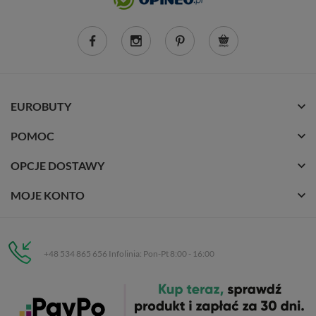
EUROBUTY
POMOC
OPCJE DOSTAWY
MOJE KONTO
+48 534 865 656 Infolinia: Pon-Pt 8:00 - 16:00
Eurobuty
C.H. Respan, Rejtana 53a/250
35-326 Rzeszów