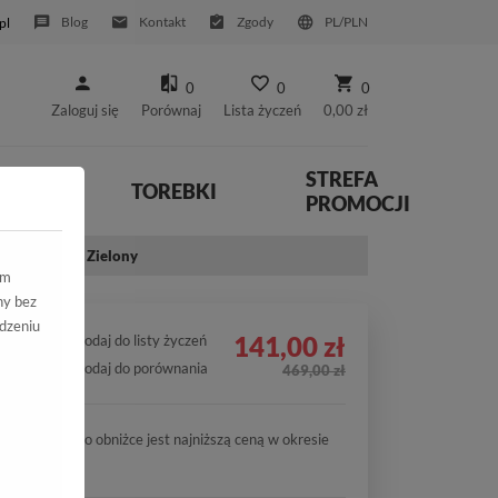
Blog
Kontakt
Zgody
PL/PLN
pl
0
0
0
Zaloguj się
Porównaj
Lista życzeń
0,00 zł
STREFA
YWNE
TOREBKI
PROMOCJI
000-PSK-B88 Zielony
ym
ny bez
dzeniu
141,00 zł
Dodaj do listy życzeń
Dodaj do porównania
469,00 zł
Cena po obniżce jest najniższą ceną w okresie
30 dni.