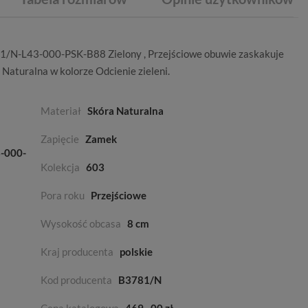
81/N-L43-000-PSK-B88 Zielony ,
Przejściowe
obuwie zaskakuje
 Naturalna
w kolorze
Odcienie zieleni
.
Materiał
Skóra Naturalna
Zapięcie
Zamek
3-000-
Kolekcja
603
Pora roku
Przejściowe
Wysokość obcasa
8 cm
Kraj producenta
polskie
Kod producenta
B3781/N
Cena katalogowa
469
00 zł