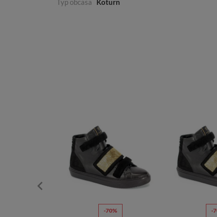
Typ obcasa
Koturn
-70%
-