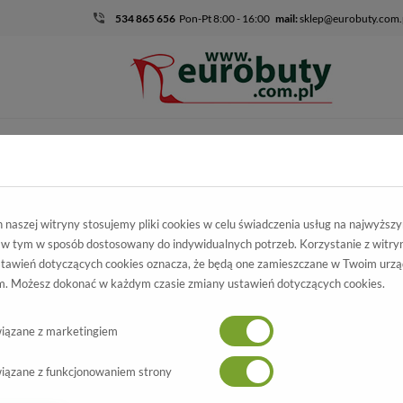
534 865 656
Pon-Pt 8:00 - 16:00
mail:
sklep@eurobuty.com.
DZIECIĘCO-
SALE
EKSKLUZ
MŁODZIEŻOWE
skie
Kolekcja damska
Koturny
Sneakersy Carinii B3781/N-L43-
naszej witryny stosujemy pliki cookies w celu świadczenia usług na najwyższ
 w tym w sposób dostosowany do indywidualnych potrzeb. Korzystanie z witry
kersy Carinii
tawień dotyczących cookies oznacza, że będą one zamieszczane w Twoim urzą
. Możesz dokonać w każdym czasie zmiany ustawień dotyczących cookies.
43-000-PSK-B88 Zielony
Wszystkie produkty
-70%
iązane z marketingiem
iązane z funkcjonowaniem strony