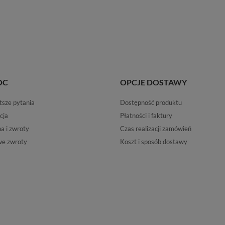
OC
OPCJE DOSTAWY
tsze pytania
Dostępność produktu
cja
Płatności i faktury
 i zwroty
Czas realizacji zamówień
e zwroty
Koszt i sposób dostawy