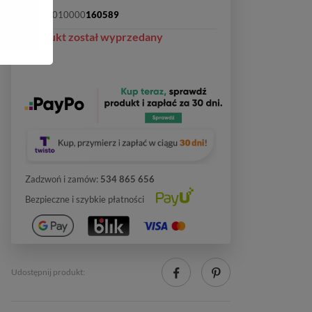
SKU:
2010000
160589
Produkt został wyprzedany
Zadzwoń i zamów:
534 865 656
Bezpieczne i szybkie płatności
Udostępnij produkt: