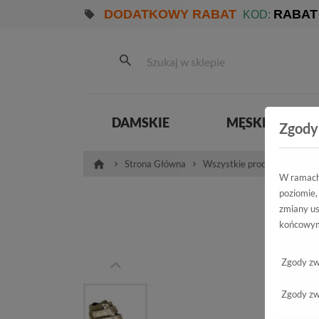
DODATKOWY RABAT
RABAT
KOD:
DAMSKIE
MĘSKIE
Zgody
Strona Główna
Wszystkie produkty
Dam
W ramach 
poziomie,
Snea
zmiany us
końcowym
B3781/N-L
Zgody zw
Zgody zw