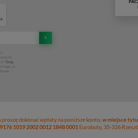
PAC
 i
 naszych
ch?
Tutaj
,
is tego, w
obowe,
proszę dokonać wpłaty na poniższe konto,
w miejsce tytu
 9176 1019 2002 0012 1848 0001
Eurobuty, 35-326 Rzeszów