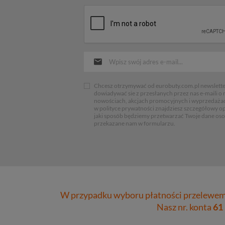
Chcesz otrzymywać od eurobuty.com.pl newsletter
dowiadywać sie z przesłanych przez nas e-maili o
nowościach, akcjach promocyjnych i wyprzedaża
w polityce prywatności znajdziesz szczegółowy op
jaki sposób będziemy przetwarzać Twoje dane os
przekazane nam w formularzu.
W przypadku wyboru płatności przelewem 
Nasz nr. konta
61