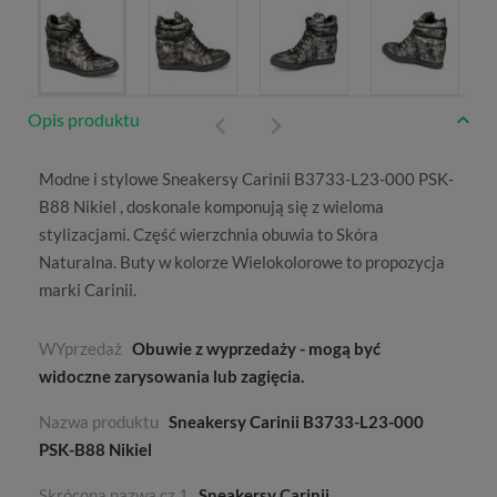
Opis produktu
Modne i stylowe Sneakersy Carinii B3733-L23-000 PSK-
B88 Nikiel , doskonale komponują się z wieloma
stylizacjami. Część wierzchnia obuwia to
Skóra
Naturalna
. Buty w kolorze
Wielokolorowe
to propozycja
marki
Carinii
.
WYprzedaż
Obuwie z wyprzedaży - mogą być
widoczne zarysowania lub zagięcia.
Nazwa produktu
Sneakersy Carinii B3733-L23-000
PSK-B88 Nikiel
Skrócona nazwa cz.1
Sneakersy Carinii