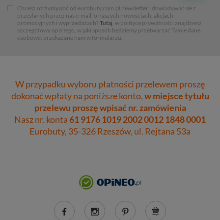
Chcesz otrzymywać od eurobuty.com.pl newsletter i dowiadywać sie z
przesłanych przez nas e-maili o naszych nowościach, akcjach
promocyjnych i wyprzedażach?
Tutaj
, w polityce prywatności znajdziesz
szczegółowy opis tego, w jaki sposób będziemy przetwarzać Twoje dane
osobowe, przekazane nam w formularzu.
W przypadku wyboru płatności przelewem proszę
dokonać wpłaty na poniższe konto,
w miejsce tytułu
przelewu proszę wpisać nr. zamówienia
Nasz nr. konta
61 9176 1019 2002 0012 1848 0001
Eurobuty, 35-326 Rzeszów, ul. Rejtana 53a