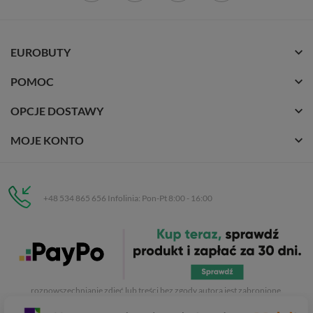
EUROBUTY
POMOC
OPCJE DOSTAWY
MOJE KONTO
+48 534 865 656 Infolinia: Pon-Pt 8:00 - 16:00
Eurobuty
C.H. Respan, Rejtana 53a/250
35-326 Rzeszów
Wszelkie prawa zastrzeżone dla
Eurobuty
. Kopiowanie, przetwarzanie,
rozpowszechnianie zdjęć lub treści bez zgody autora jest zabronione.