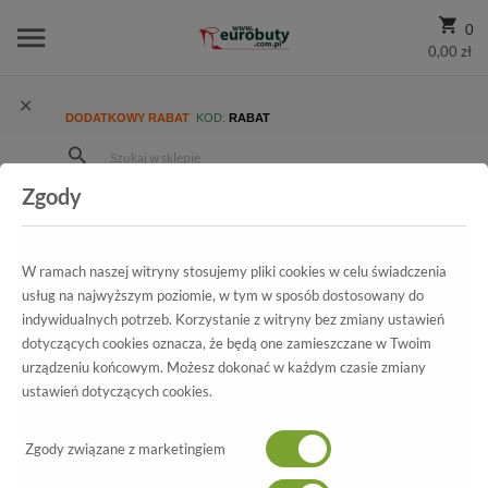
0
0,00 zł
DODATKOWY RABAT
KOD:
RABAT
Zgody
Strona Główna
Wszystkie produkty
Damskie
Kolekcja damska
Sneakersy
Sneakersy Carinii B3733-L23-000 PSK-B88 Nikiel
W ramach naszej witryny stosujemy pliki cookies w celu świadczenia
usług na najwyższym poziomie, w tym w sposób dostosowany do
indywidualnych potrzeb. Korzystanie z witryny bez zmiany ustawień
dotyczących cookies oznacza, że będą one zamieszczane w Twoim
Wszystkie produkty
urządzeniu końcowym. Możesz dokonać w każdym czasie zmiany
ustawień dotyczących cookies.
Sneakersy Carinii
B3733-L23-000 PSK-B88 Nikiel
Zgody związane z marketingiem