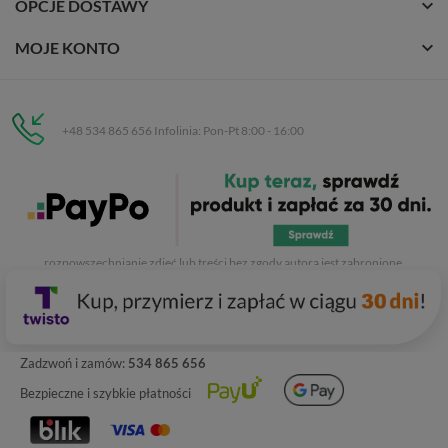
OPCJE DOSTAWY
MOJE KONTO
+48 534 865 656 Infolinia: Pon-Pt 8:00 - 16:00
Eurobuty
C.H. Respan, Rejtana 53a/250
35-326 Rzeszów
Wszelkie prawa zastrzeżone dla
Eurobuty
. Kopiowanie, przetwarzanie,
rozpowszechnianie zdjęć lub treści bez zgody autora jest zabronione.
Zadzwoń i zamów:
534 865 656
Bezpieczne i szybkie płatności