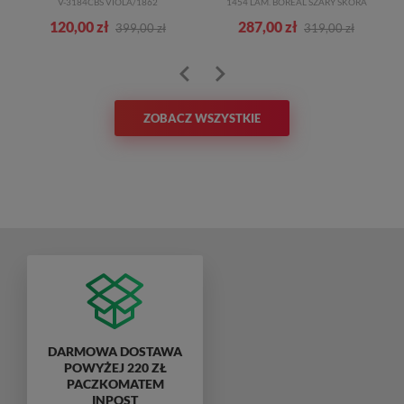
V-3184CBS VIOLA/1862
1454 LAM. BOREAL SZARY SKÓRA
120,00 zł
287,00 zł
399,00 zł
319,00 zł
ZOBACZ WSZYSTKIE
DARMOWA DOSTAWA
POWYŻEJ 220 ZŁ
PACZKOMATEM
INPOST