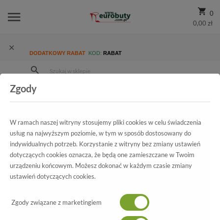
0
0,00 zł
DODATKOWY RABAT
KOD:
RABAT
Zgody
Strona Główna
Wszystkie produkty
Damskie
Kolekcja damska
Sandały
Sandały Sala 5009 947
W ramach naszej witryny stosujemy pliki cookies w celu świadczenia
usług na najwyższym poziomie, w tym w sposób dostosowany do
indywidualnych potrzeb. Korzystanie z witryny bez zmiany ustawień
Wszystkie produkty
dotyczących cookies oznacza, że będą one zamieszczane w Twoim
urządzeniu końcowym. Możesz dokonać w każdym czasie zmiany
Sandały Sala
ustawień dotyczących cookies.
5009 947
Zgody związane z marketingiem
-70%