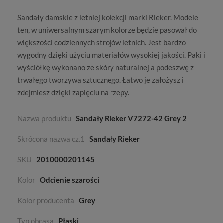
Sandały damskie
z letniej kolekcji
marki Rieker
. Modele
ten, w uniwersalnym szarym kolorze będzie pasował do
większości codziennych strojów letnich. Jest bardzo
wygodny dzięki użyciu materiałów wysokiej jakości. Paki i
wyściółkę wykonano ze skóry naturalnej a podeszwę z
trwałego tworzywa sztucznego. Łatwo je założysz i
zdejmiesz dzięki zapięciu na rzepy.
Nazwa produktu
Sandały Rieker V7272-42 Grey 2
Skrócona nazwa cz.1
Sandały Rieker
SKU
2010000201145
Kolor
Odcienie szarości
Kolor producenta
Grey
Typ obcasa
Płaski