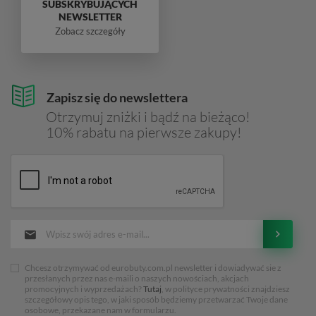
SUBSKRYBUJĄCYCH
NEWSLETTER
Zobacz szczegóły
Zapisz się do newslettera
Otrzymuj zniżki i bądź na bieżąco!
10% rabatu na pierwsze zakupy!
Chcesz otrzymywać od eurobuty.com.pl newsletter i dowiadywać sie z
przesłanych przez nas e-maili o naszych nowościach, akcjach
promocyjnych i wyprzedażach?
Tutaj
, w polityce prywatności znajdziesz
szczegółowy opis tego, w jaki sposób będziemy przetwarzać Twoje dane
osobowe, przekazane nam w formularzu.