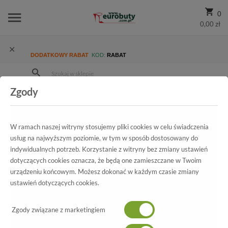
0
0,00 zł
DODATKOWY RABAT
KOD:
RABAT
Zgody
Strona Główna
Wszystkie produkty
Damskie
Kolekcja damska
Sandały
Sandały Rieker V7272-42 Grey 2
W ramach naszej witryny stosujemy pliki cookies w celu świadczenia
usług na najwyższym poziomie, w tym w sposób dostosowany do
indywidualnych potrzeb. Korzystanie z witryny bez zmiany ustawień
dotyczących cookies oznacza, że będą one zamieszczane w Twoim
Wszystkie produkty
urządzeniu końcowym. Możesz dokonać w każdym czasie zmiany
ustawień dotyczących cookies.
Sandały Rieker
V7272-42 Grey 2
Zgody związane z marketingiem