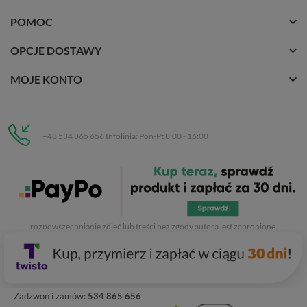
POMOC
OPCJE DOSTAWY
MOJE KONTO
+48 534 865 656 Infolinia: Pon-Pt 8:00 - 16:00
Eurobuty
C.H. Respan, Rejtana 53a/250
35-326 Rzeszów
Wszelkie prawa zastrzeżone dla
Eurobuty
. Kopiowanie, przetwarzanie,
rozpowszechnianie zdjęć lub treści bez zgody autora jest zabronione.
Zadzwoń i zamów:
534 865 656