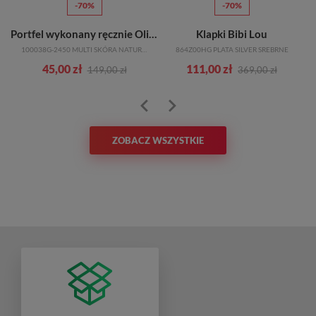
-70%
-70%
Portfel wykonany ręcznie Olivka
Klapki Bibi Lou
100038G-2450 MULTI SKÓRA NATURALNA
864Z00HG PLATA SILVER SREBRNE
45,00 zł
111,00 zł
149,00 zł
369,00 zł
ZOBACZ WSZYSTKIE