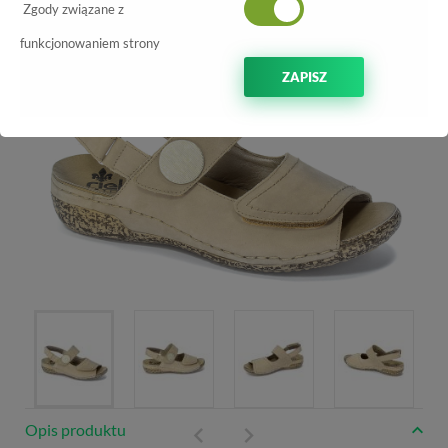
-30%
Zgody związane z
funkcjonowaniem strony
ZAPISZ
Opis produktu