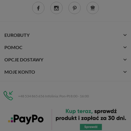
EUROBUTY
POMOC
OPCJE DOSTAWY
MOJE KONTO
+48 534 865 656 Infolinia: Pon-Pt 8:00 - 16:00
Eurobuty
C.H. Respan, Rejtana 53a/250
35-326 Rzeszów
Wszelkie prawa zastrzeżone dla
Eurobuty
. Kopiowanie, przetwarzanie,