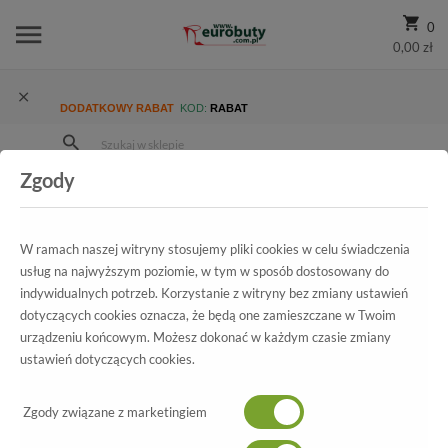
0
0,00 zł
DODATKOWY RABAT
KOD:
RABAT
Zgody
Strona Główna
Wszystkie produkty
Damskie
Kolekcja damska
Sandały
Sandały Rider 82136 22157 White/Black/Green
W ramach naszej witryny stosujemy pliki cookies w celu świadczenia
usług na najwyższym poziomie, w tym w sposób dostosowany do
indywidualnych potrzeb. Korzystanie z witryny bez zmiany ustawień
dotyczących cookies oznacza, że będą one zamieszczane w Twoim
Wszystkie produkty
urządzeniu końcowym. Możesz dokonać w każdym czasie zmiany
ustawień dotyczących cookies.
Sandały Rider
82136 22157 White/Black/Green
Zgody związane z marketingiem