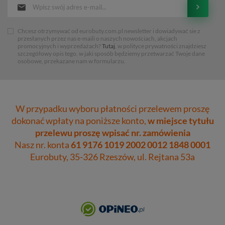
Chcesz otrzymywać od eurobuty.com.pl newsletter i dowiadywać sie z
przesłanych przez nas e-maili o naszych nowościach, akcjach
promocyjnych i wyprzedażach?
Tutaj
, w polityce prywatności znajdziesz
szczegółowy opis tego, w jaki sposób będziemy przetwarzać Twoje dane
osobowe, przekazane nam w formularzu.
W przypadku wyboru płatności przelewem proszę
dokonać wpłaty na poniższe konto,
w miejsce tytułu
przelewu proszę wpisać nr. zamówienia
Nasz nr. konta
61 9176 1019 2002 0012 1848 0001
Eurobuty, 35-326 Rzeszów, ul. Rejtana 53a