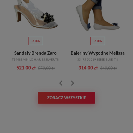
-10%
-10%
Sandały Brenda Zaro
Baleriny Wygodne Melissa
T3448B VINILO H.ARIES SILVER TN
33475-51619 BEIGE-BLUE_TN
521,00 zł
314,00 zł
579,00 zł
349,00 zł
ZOBACZ WSZYSTKIE