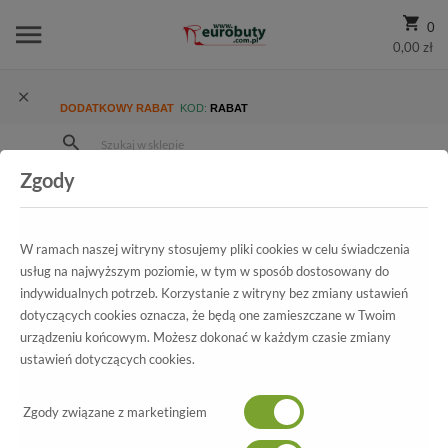
0
0,00 zł
DODATKOWY RABAT
KOD:
RABAT
Zgody
Strona Główna
Wszystkie produkty
Promocja
Damskie
Sandały
Sandały Maccioni 254.411844.031 Różowy
W ramach naszej witryny stosujemy pliki cookies w celu świadczenia
usług na najwyższym poziomie, w tym w sposób dostosowany do
indywidualnych potrzeb. Korzystanie z witryny bez zmiany ustawień
dotyczących cookies oznacza, że będą one zamieszczane w Twoim
Wszystkie produkty
urządzeniu końcowym. Możesz dokonać w każdym czasie zmiany
ustawień dotyczących cookies.
Sandały Maccioni
254.411844.031 Różowy
Zgody związane z marketingiem