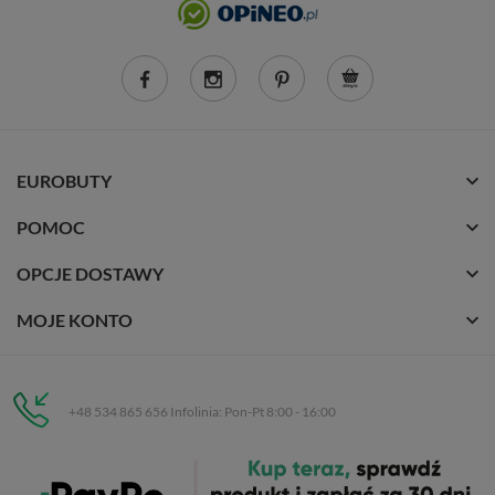
EUROBUTY
POMOC
OPCJE DOSTAWY
MOJE KONTO
+48 534 865 656 Infolinia: Pon-Pt 8:00 - 16:00
Eurobuty
C.H. Respan, Rejtana 53a/250