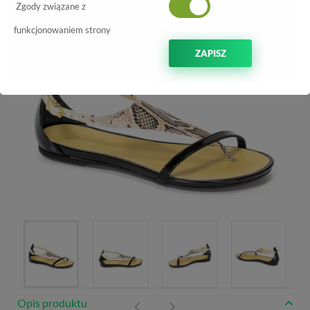
-70%
Zgody związane z
funkcjonowaniem strony
ZAPISZ
Opis produktu