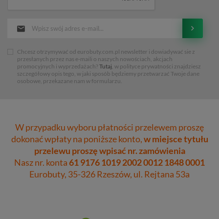
Chcesz otrzymywać od eurobuty.com.pl newsletter i dowiadywać sie z
przesłanych przez nas e-maili o naszych nowościach, akcjach
promocyjnych i wyprzedażach?
Tutaj
, w polityce prywatności znajdziesz
szczegółowy opis tego, w jaki sposób będziemy przetwarzać Twoje dane
osobowe, przekazane nam w formularzu.
W przypadku wyboru płatności przelewem proszę
dokonać wpłaty na poniższe konto,
w miejsce tytułu
przelewu proszę wpisać nr. zamówienia
Nasz nr. konta
61 9176 1019 2002 0012 1848 0001
Eurobuty, 35-326 Rzeszów, ul. Rejtana 53a