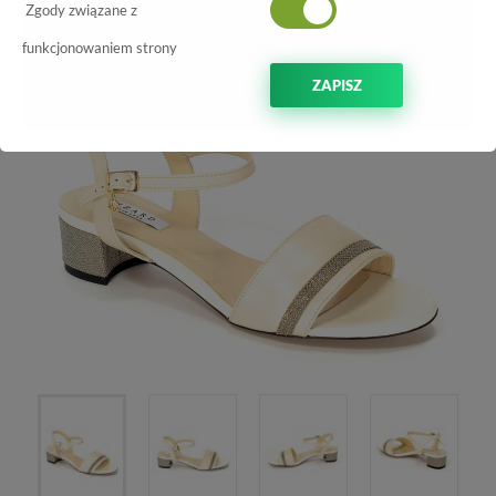
-70%
Zgody związane z
funkcjonowaniem strony
ZAPISZ