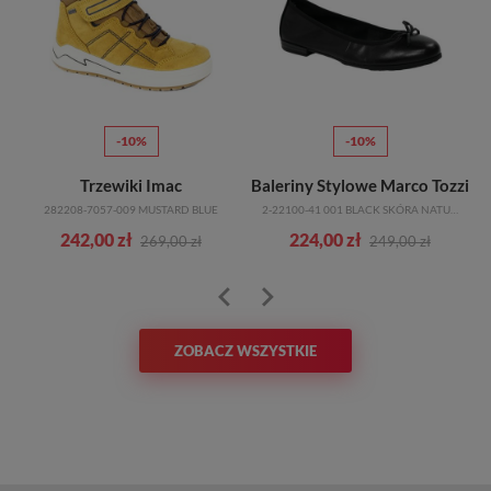
-10%
-10%
Trzewiki Imac
Baleriny Stylowe Marco Tozzi
282208-7057-009 MUSTARD BLUE
2-22100-41 001 BLACK SKÓRA NATURALNA
242,00 zł
224,00 zł
269,00 zł
249,00 zł
ZOBACZ WSZYSTKIE