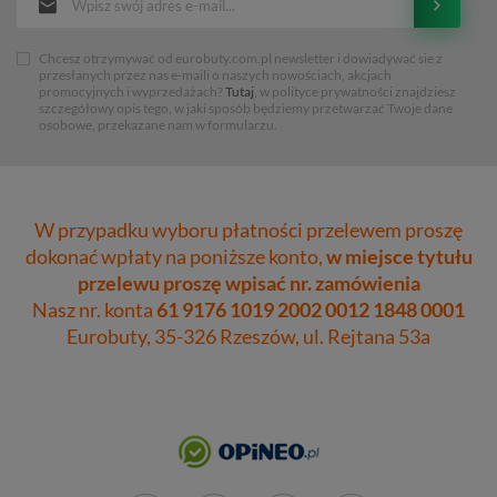
Chcesz otrzymywać od eurobuty.com.pl newsletter i dowiadywać sie z
przesłanych przez nas e-maili o naszych nowościach, akcjach
promocyjnych i wyprzedażach?
Tutaj
, w polityce prywatności znajdziesz
szczegółowy opis tego, w jaki sposób będziemy przetwarzać Twoje dane
osobowe, przekazane nam w formularzu.
W przypadku wyboru płatności przelewem proszę
dokonać wpłaty na poniższe konto,
w miejsce tytułu
przelewu proszę wpisać nr. zamówienia
Nasz nr. konta
61 9176 1019 2002 0012 1848 0001
Eurobuty, 35-326 Rzeszów, ul. Rejtana 53a