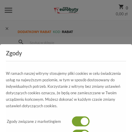
0
0,00 zł
DODATKOWY RABAT
KOD:
RABAT
Zgody
Strona Główna
Wszystkie produkty
Damskie
Kolekcja damska
Sandały
Sandały Lizard 04323-0123-04 Alabaster Perła
W ramach naszej witryny stosujemy pliki cookies w celu świadczenia
usług na najwyższym poziomie, w tym w sposób dostosowany do
indywidualnych potrzeb. Korzystanie z witryny bez zmiany ustawień
dotyczących cookies oznacza, że będą one zamieszczane w Twoim
Wszystkie produkty
urządzeniu końcowym. Możesz dokonać w każdym czasie zmiany
ustawień dotyczących cookies.
Sandały Lizard
04323-0123-04 Alabaster Perła
Zgody związane z marketingiem