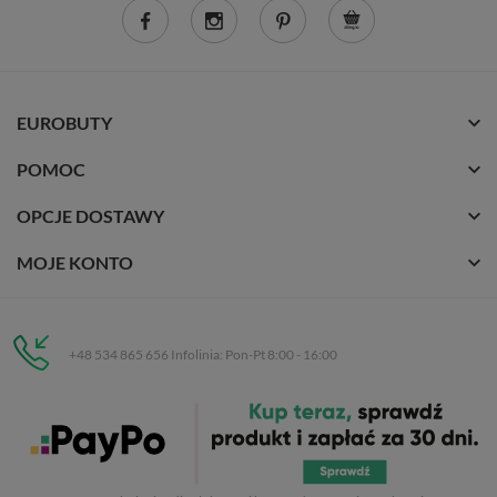
EUROBUTY
POMOC
OPCJE DOSTAWY
MOJE KONTO
+48 534 865 656 Infolinia: Pon-Pt 8:00 - 16:00
Eurobuty
C.H. Respan, Rejtana 53a/250
35-326 Rzeszów
Wszelkie prawa zastrzeżone dla
Eurobuty
. Kopiowanie, przetwarzanie,