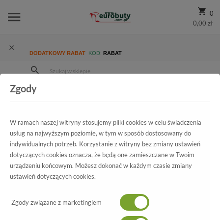
0
0,00 zł
DODATKOWY RABAT
KOD:
RABAT
Zgody
Strona Główna
Wszystkie produkty
Damskie
Kolekcja damska
Sandały
Sandały letnie Verano 417 Belus Cobre
W ramach naszej witryny stosujemy pliki cookies w celu świadczenia
usług na najwyższym poziomie, w tym w sposób dostosowany do
indywidualnych potrzeb. Korzystanie z witryny bez zmiany ustawień
dotyczących cookies oznacza, że będą one zamieszczane w Twoim
Wszystkie produkty
urządzeniu końcowym. Możesz dokonać w każdym czasie zmiany
ustawień dotyczących cookies.
Sandały letnie Verano
417 Belus Cobre
Zgody związane z marketingiem