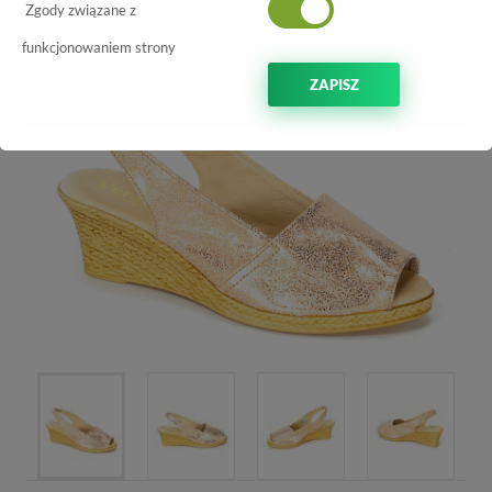
-70%
Zgody związane z
funkcjonowaniem strony
ZAPISZ