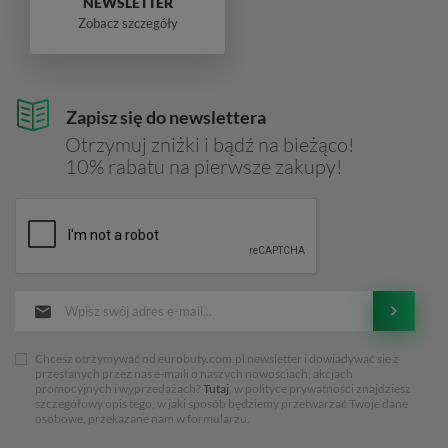
NEWSLETTER
Zobacz szczegóły
Zapisz się do newslettera
Otrzymuj zniżki i bądź na bieżąco!
10% rabatu na pierwsze zakupy!
Chcesz otrzymywać od eurobuty.com.pl newsletter i dowiadywać sie z
przesłanych przez nas e-maili o naszych nowościach, akcjach
promocyjnych i wyprzedażach?
Tutaj
, w polityce prywatności znajdziesz
szczegółowy opis tego, w jaki sposób będziemy przetwarzać Twoje dane
osobowe, przekazane nam w formularzu.