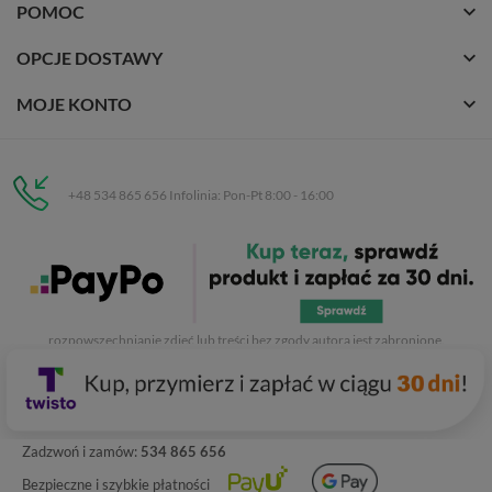
POMOC
OPCJE DOSTAWY
MOJE KONTO
+48 534 865 656 Infolinia: Pon-Pt 8:00 - 16:00
Eurobuty
C.H. Respan, Rejtana 53a/250
35-326 Rzeszów
Wszelkie prawa zastrzeżone dla
Eurobuty
. Kopiowanie, przetwarzanie,
rozpowszechnianie zdjęć lub treści bez zgody autora jest zabronione.
Zadzwoń i zamów:
534 865 656
Bezpieczne i szybkie płatności