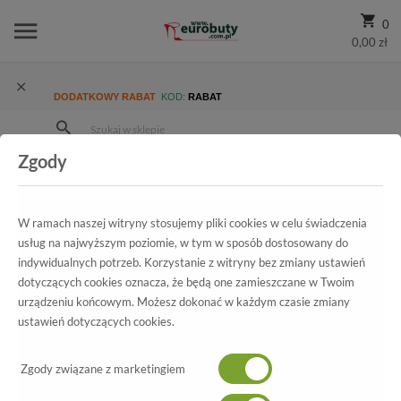
0
0,00 zł
DODATKOWY RABAT
KOD:
RABAT
Zgody
Strona Główna
Wszystkie produkty
Damskie
Kolekcja damska
Sandały
Sandały Letnie Marco Tozzi 2-28133-28 197 White comb
W ramach naszej witryny stosujemy pliki cookies w celu świadczenia
usług na najwyższym poziomie, w tym w sposób dostosowany do
indywidualnych potrzeb. Korzystanie z witryny bez zmiany ustawień
dotyczących cookies oznacza, że będą one zamieszczane w Twoim
Wszystkie produkty
urządzeniu końcowym. Możesz dokonać w każdym czasie zmiany
ustawień dotyczących cookies.
Sandały Letnie Marco Tozzi
2-28133-28 197 White comb
Zgody związane z marketingiem