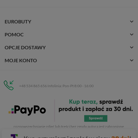
EUROBUTY
POMOC
OPCJE DOSTAWY
MOJE KONTO
+48 534 865 656 Infolinia: Pon-Pt 8:00 - 16:00
Eurobuty
C.H. Respan, Rejtana 53a/250
35-326 Rzeszów
Wszelkie prawa zastrzeżone dla
Eurobuty
. Kopiowanie, przetwarzanie,
rozpowszechnianie zdjęć lub treści bez zgody autora jest zabronione.