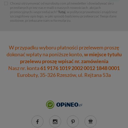
Chcesz otrzymywać od eurobuty.com.pl newsletter i dowiadywać sie z
przesłanych przez nas e-maili o naszych nowościach, akcjach
promocyjnych i wyprzedażach?
Tutaj
, w polityce prywatności znajdziesz
szczegółowy opis tego, w jaki sposób będziemy przetwarzać Twoje dane
osobowe, przekazane nam w formularzu.
W przypadku wyboru płatności przelewem proszę
dokonać wpłaty na poniższe konto,
w miejsce tytułu
przelewu proszę wpisać nr. zamówienia
Nasz nr. konta
61 9176 1019 2002 0012 1848 0001
Eurobuty, 35-326 Rzeszów, ul. Rejtana 53a