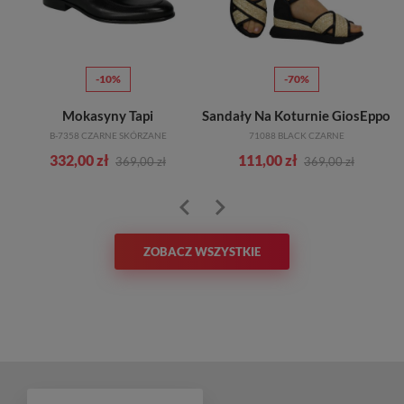
-10%
-70%
Mokasyny Tapi
Sandały Na Koturnie GiosEppo
B-7358 CZARNE SKÓRZANE
71088 BLACK CZARNE
332,00 zł
111,00 zł
369,00 zł
369,00 zł
ZOBACZ WSZYSTKIE