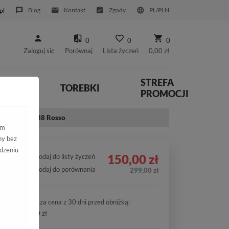
Blog
Kontakt
Zgody
PL/PLN
pl
0
0
0
Zaloguj się
Porównaj
Lista życzeń
0,00 zł
STREFA
YWNE
TOREBKI
PROMOCJI
im V-3273-2038 Rosso
ym
ny bez
dzeniu
150,00 zł
Dodaj do listy życzeń
Dodaj do porównania
299,00 zł
Najniższa cena z 30 dni przed obniżką:
150,00 zł