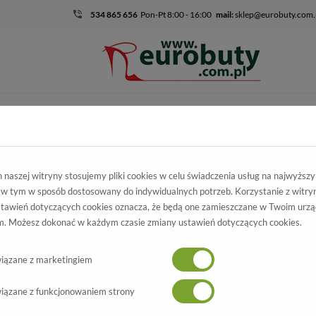
534 865 656
Pon-Pt 8:00 - 16:00
mail:
sklep@eurobuty.com.
DZIECIĘCO-
SALE
EKSKLUZ
MŁODZIEŻOWE
skie
Kolekcja damska
Sandały
Sandały letnie Conhpol Bis Vict
naszej witryny stosujemy pliki cookies w celu świadczenia usług na najwyższ
 w tym w sposób dostosowany do indywidualnych potrzeb. Korzystanie z witry
letnie Conhpol Bis
tawień dotyczących cookies oznacza, że będą one zamieszczane w Twoim urzą
. Możesz dokonać w każdym czasie zmiany ustawień dotyczących cookies.
m V-3273-2038 Rosso
Wszystkie produkty
-50%
iązane z marketingiem
iązane z funkcjonowaniem strony