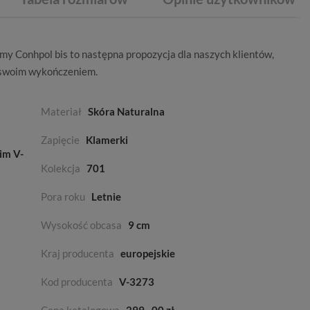
rmy
Conhpol bis
to następna propozycja dla naszych klientów,
swoim wykończeniem.
Materiał
Skóra Naturalna
Zapięcie
Klamerki
im V-
Kolekcja
701
Pora roku
Letnie
Wysokość obcasa
9 cm
Kraj producenta
europejskie
Kod producenta
V-3273
Cena katalogowa
299
00 zł