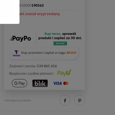
SKU:
2010000
190562
Produkt został wyprzedany
Zadzwoń i zamów:
534 865 656
Bezpieczne i szybkie płatności
Udostępnij produkt: