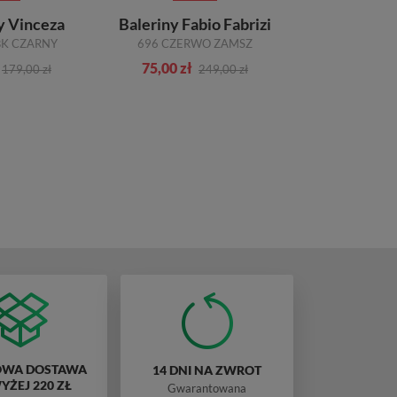
y Vinceza
Baleriny Fabio Fabrizi
Półbuty K
BK CZARNY
696 CZERWO ZAMSZ
75,00 zł
422,00 zł
179,00 zł
249,00 zł
WA DOSTAWA
14 DNI NA ZWROT
ŻEJ 220 ZŁ
Gwarantowana