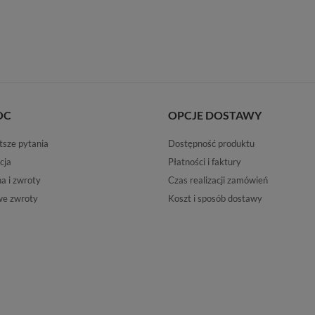
OC
OPCJE DOSTAWY
tsze pytania
Dostępność produktu
cja
Płatności i faktury
 i zwroty
Czas realizacji zamówień
e zwroty
Koszt i sposób dostawy