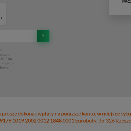
PAC
 i
 naszych
ch?
Tutaj
,
is tego, w
obowe,
proszę dokonać wpłaty na poniższe konto,
w miejsce tytu
 9176 1019 2002 0012 1848 0001
Eurobuty, 35-326 Rzeszów