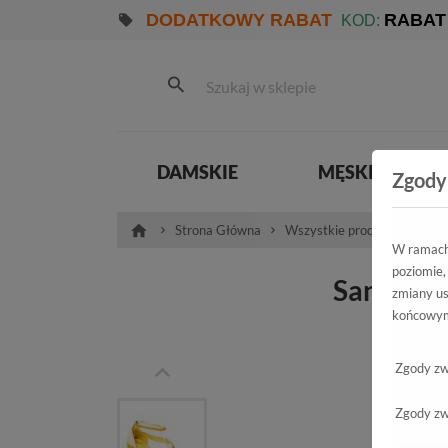
DODATKOWY RABAT
RABAT
KOD:
DAMSKIE
MĘSKIE
Zgody
Strona Główna
Wszystkie produkty
Dam
W ramach 
poziomie,
Sandały 
zmiany us
końcowym
Victi
Zgody zw
Zgody zw