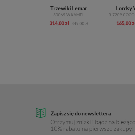
nka Aga
Trzewiki Lemar
Lordsy
9 CZARNY
30065 W.KAMEL
ł
314,00 zł
165,00 z
329,00 zł
349,00 zł
Zapisz się do newslettera
Otrzymuj zniżki i bądź na bieżąco
10% rabatu na pierwsze zakupy!