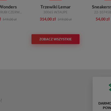
 Wonders
Trzewiki Lemar
Sneakers
B-7209 COCO RUBI CZERWONY
30065 W.TAUPE
22-10745
ł
314,00 zł
54,00 zł
549,00 zł
349,00 zł
ZOBACZ WSZYSTKIE
!
DARMO
POWY