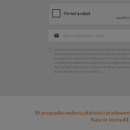
Chcesz otrzymywać od eurobuty.com.pl newsletter
dowiadywać sie z przesłanych przez nas e-maili o
nowościach, akcjach promocyjnych i wyprzedaża
w polityce prywatności znajdziesz szczegółowy op
jaki sposób będziemy przetwarzać Twoje dane os
przekazane nam w formularzu.
W przypadku wyboru płatności przelewem 
Nasz nr. konta
61