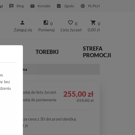
Blog
Kontakt
Zgody
PL/PLN
pl
0
0
0
Zaloguj się
Porównaj
Lista życzeń
0,00 zł
STREFA
YWNE
TOREBKI
PROMOCJI
kóra Naturalna
ym
ny bez
dzeniu
255,00 zł
Dodaj do listy życzeń
Dodaj do porównania
319,00 zł
Najniższa cena z 30 dni przed obniżką:
255,00 zł