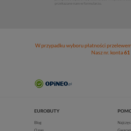
przekazane nam w formularzu.
W przypadku wyboru płatności przelewem 
Nasz nr. konta
61
EUROBUTY
POM
Blog
Najczęs
O nas
Gwaran