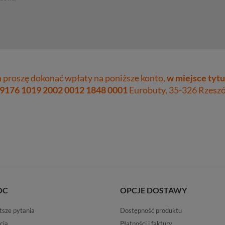
proszę dokonać wpłaty na poniższe konto,
w miejsce tytu
 9176 1019 2002 0012 1848 0001
Eurobuty, 35-326 Rzeszów
OC
OPCJE DOSTAWY
tsze pytania
Dostępność produktu
cja
Płatności i faktury