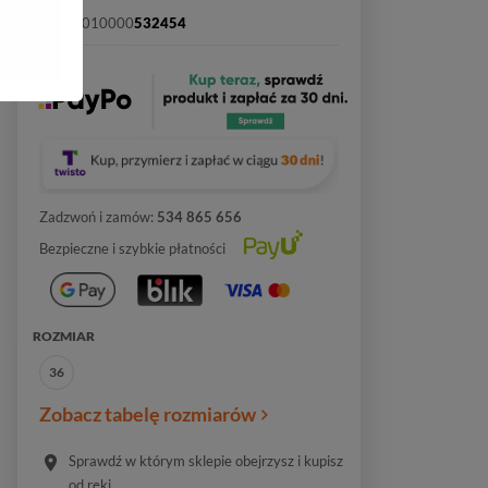
SKU:
2010000
532454
Zadzwoń i zamów:
534 865 656
Bezpieczne i szybkie płatności
ROZMIAR
36
Zobacz tabelę rozmiarów
Sprawdź w którym sklepie obejrzysz i kupisz
od ręki