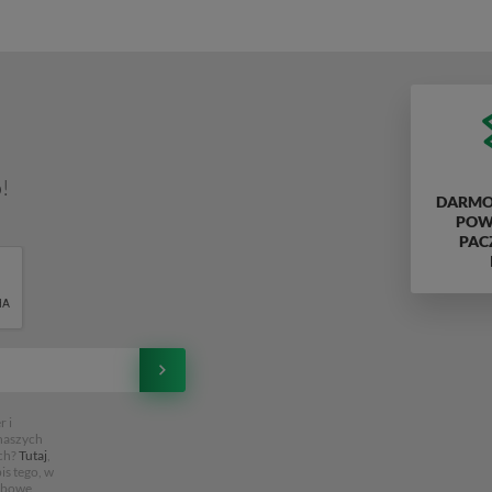
!
DARMO
POWY
PAC
 i
 naszych
ch?
Tutaj
,
is tego, w
obowe,