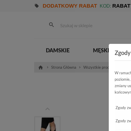
DODATKOWY RABAT
RABAT
KOD:
DAMSKIE
MĘSKIE
Zgody
Strona Główna
Wszystkie produkty
Dam
W ramach 
poziomie,
Sa
zmiany us
końcowym
40032 BF
Zgody zw
Zgody zw