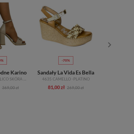
0%
-70%
-7
dne Karino
Sandały La Vida Es Bella
Sandały 
4213-001 BEŻ LICO SKÓRA NATURALNA_TN
4635 CAMELLO -PLATINO
474 CZAR
81,00 zł
81,00 zł
369,00 zł
269,00 zł