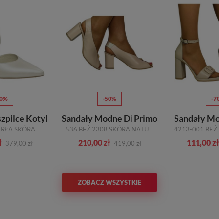
40%
-50%
-7
szpilce Kotyl
Sandały Modne Di Primo
Sandały Mo
8507 BIAŁE PERŁA SKÓRA NATURALNA
536 BEŻ 2308 SKÓRA NATURALNA
ł
210,00 zł
111,00 zł
379,00 zł
419,00 zł
ZOBACZ WSZYSTKIE