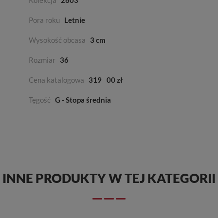
Kolekcja
2603
Pora roku
Letnie
Wysokość obcasa
3 cm
Rozmiar
36
Cena katalogowa
319
00 zł
Tęgość
G - Stopa średnia
INNE PRODUKTY W TEJ KATEGORII