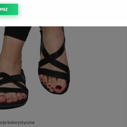
PISZ
cje kolorystyczne