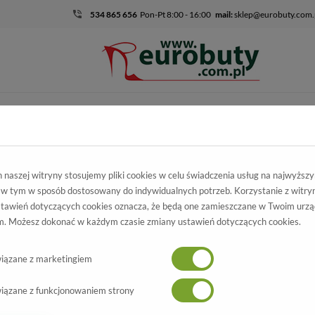
534 865 656
Pon-Pt 8:00 - 16:00
mail:
sklep@eurobuty.com.
DZIECIĘCO-
SALE
EKSKLUZ
MŁODZIEŻOWE
skie
Kolekcja damska
Sandały
Sandały Lemar 40032 BF.Czarny S
naszej witryny stosujemy pliki cookies w celu świadczenia usług na najwyższ
 w tym w sposób dostosowany do indywidualnych potrzeb. Korzystanie z witry
ndały Lemar
tawień dotyczących cookies oznacza, że będą one zamieszczane w Twoim urzą
. Możesz dokonać w każdym czasie zmiany ustawień dotyczących cookies.
.Czarny Skóra Naturalna
Wszystkie produkty
NOWOŚĆ
-20%
iązane z marketingiem
iązane z funkcjonowaniem strony