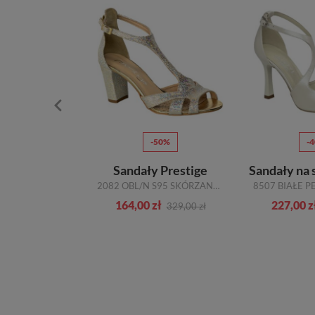
10%
-50%
-
tylowe Suave
Sandały Prestige
Sandały na 
720140-8 BEIGE LEDER SKÓRA NATURALNA
2082 OBL/N S95 SKÓRZANE 22-2303
zł
164,00 zł
227,00 z
449,00 zł
329,00 zł