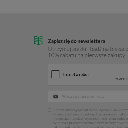
Zapisz się do newslettera
Otrzymuj zniżki i bądź na bieżąco
10% rabatu na pierwsze zakupy!
Chcesz otrzymywać od eurobuty.com.pl newsletter
dowiadywać sie z przesłanych przez nas e-maili o
nowościach, akcjach promocyjnych i wyprzedaża
w polityce prywatności znajdziesz szczegółowy op
jaki sposób będziemy przetwarzać Twoje dane os