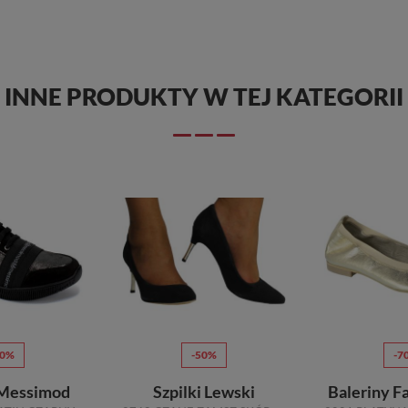
INNE PRODUKTY W TEJ KATEGORII
70%
-50%
-7
 Messimod
Szpilki Lewski
Baleriny Fa