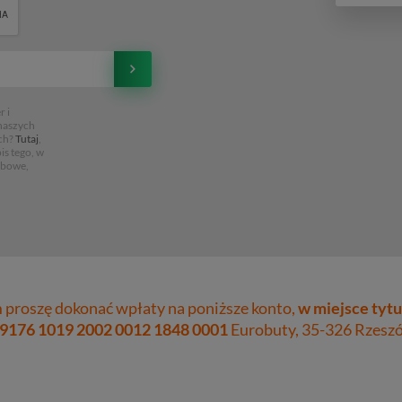
 i
 naszych
ch?
Tutaj
,
is tego, w
obowe,
proszę dokonać wpłaty na poniższe konto,
w miejsce tytu
 9176 1019 2002 0012 1848 0001
Eurobuty, 35-326 Rzeszów