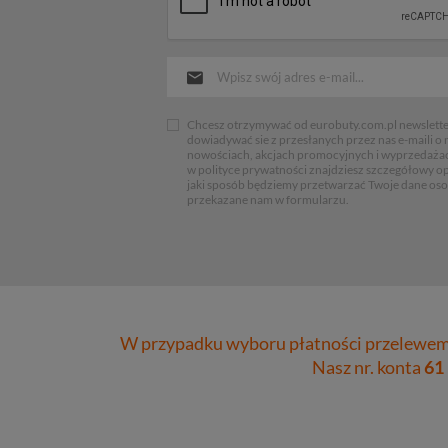
Chcesz otrzymywać od eurobuty.com.pl newsletter
dowiadywać sie z przesłanych przez nas e-maili o
nowościach, akcjach promocyjnych i wyprzedaża
w polityce prywatności znajdziesz szczegółowy op
jaki sposób będziemy przetwarzać Twoje dane os
przekazane nam w formularzu.
W przypadku wyboru płatności przelewem 
Nasz nr. konta
61