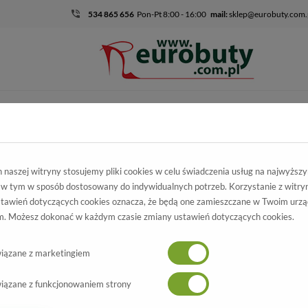
534 865 656
Pon-Pt 8:00 - 16:00
mail:
sklep@eurobuty.com.
DZIECIĘCO-
SALE
EKSKLUZ
MŁODZIEŻOWE
skie
Kolekcja damska
Szpilki
Sandały Dumond 4101573 Preto Ver
naszej witryny stosujemy pliki cookies w celu świadczenia usług na najwyższ
 w tym w sposób dostosowany do indywidualnych potrzeb. Korzystanie z witry
dały Dumond
tawień dotyczących cookies oznacza, że będą one zamieszczane w Twoim urzą
Wszystkie produkty
. Możesz dokonać w każdym czasie zmiany ustawień dotyczących cookies.
1573 Preto Ver Prz.
-65%
iązane z marketingiem
iązane z funkcjonowaniem strony