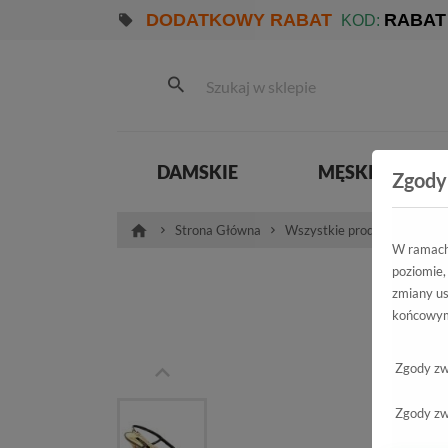
DODATKOWY RABAT
RABAT
KOD:
DAMSKIE
MĘSKIE
Zgody
Strona Główna
Wszystkie produkty
Dam
W ramach 
poziomie,
San
zmiany us
końcowym
410
Zgody zw
Zgody zw