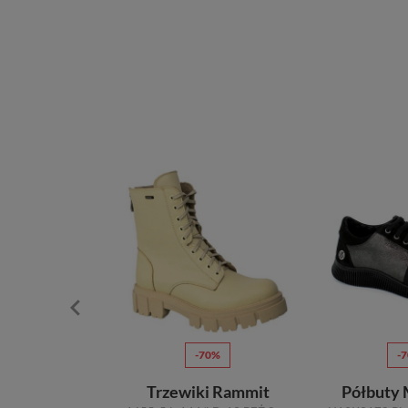
50%
-70%
-
anckie Palazzo
Trzewiki Rammit
Półbuty