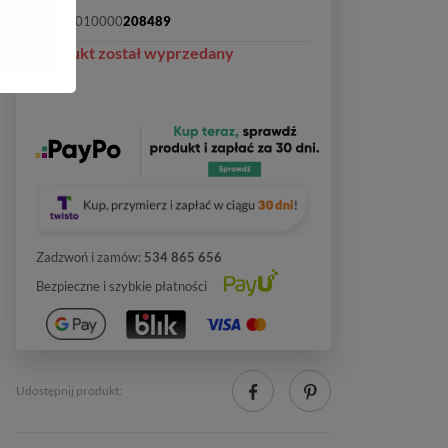
SKU:
2010000
208489
Produkt został wyprzedany
Zadzwoń i zamów:
534 865 656
Bezpieczne i szybkie płatności
Udostępnij produkt: