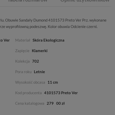
ylu. Obuwie Sandały Dumond 4101573 Preto Ver Prz. wykonane
rze wyprofilowną podeszwę. Kolor obuwia
Odcienie czerni
.
o Ver
Materiał
Skóra Ekologiczna
Zapięcie
Klamerki
Kolekcja
702
Pora roku
Letnie
Wysokość obcasa
11 cm
Kod producenta
4101573 Preto Ver
Cena katalogowa
279
00 zł