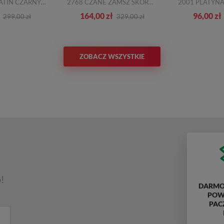
H19K3178 PLATIN CZARNY SKÓRA
2768 CZANE ZAMSZ SKÓRA NATURALNA TN
164,00 zł
96,00 zł
299,00 zł
329,00 zł
ZOBACZ WSZYSTKIE
!
DARMO
POWY
PAC