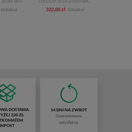
2001 PLATYNA ZŁOTA SKÓRA
2281/SZP ZŁ-LICO OZDOBA SKÓRA NATURALNA
322,00 zł
30,00 zł
319,00 zł
379,00 zł
WA DOSTAWA
14 DNI NA ZWROT
ŻEJ 220 ZŁ
Gwarantowana
ZKOMATEM
satysfakcja
INPOST