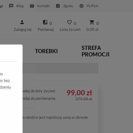
Blog
Kontakt
Zgody
PL/PLN
pl
0
0
0
Zaloguj się
Porównaj
Lista życzeń
0,00 zł
STREFA
YWNE
TOREBKI
PROMOCJI
 Prz.
ym
ny bez
dzeniu
99,00 zł
Dodaj do listy życzeń
Dodaj do porównania
279,00 zł
Cena po obniżce jest najniższą ceną w okresie
30 dni.