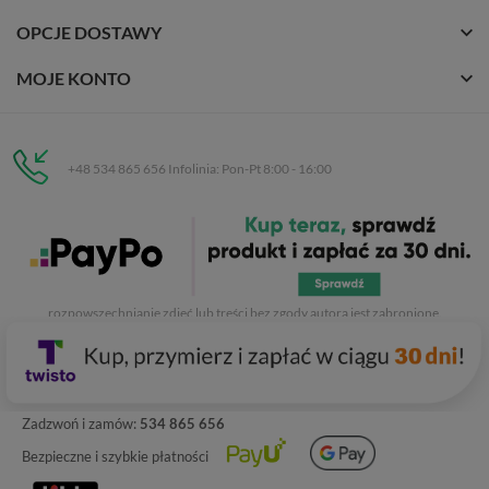
OPCJE DOSTAWY
MOJE KONTO
+48 534 865 656 Infolinia: Pon-Pt 8:00 - 16:00
Eurobuty
C.H. Respan, Rejtana 53a/250
35-326 Rzeszów
Wszelkie prawa zastrzeżone dla
Eurobuty
. Kopiowanie, przetwarzanie,
rozpowszechnianie zdjęć lub treści bez zgody autora jest zabronione.
Zadzwoń i zamów:
534 865 656
Bezpieczne i szybkie płatności