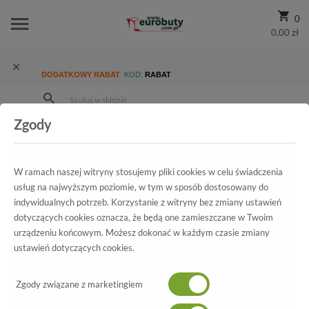
0
0,00 zł
DODATKOWY RABAT
KOD:
RABAT
Zgody
Strona Główna
Wszystkie produkty
Promocja
Damskie
Sandały
Sandały Chebello 2165 Biały
W ramach naszej witryny stosujemy pliki cookies w celu świadczenia
usług na najwyższym poziomie, w tym w sposób dostosowany do
indywidualnych potrzeb. Korzystanie z witryny bez zmiany ustawień
Wszystkie produkty
dotyczących cookies oznacza, że będą one zamieszczane w Twoim
urządzeniu końcowym. Możesz dokonać w każdym czasie zmiany
Sandały Chebello
ustawień dotyczących cookies.
2165 Biały
Zgody związane z marketingiem
-70%