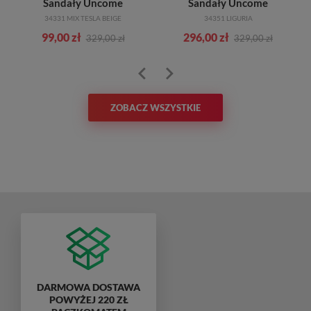
Sandały Uncome
Sandały Uncome
34331 MIX TESLA BEIGE
34351 LIGURIA
99,00 zł
296,00 zł
329,00 zł
329,00 zł
ZOBACZ WSZYSTKIE
DARMOWA DOSTAWA
POWYŻEJ 220 ZŁ