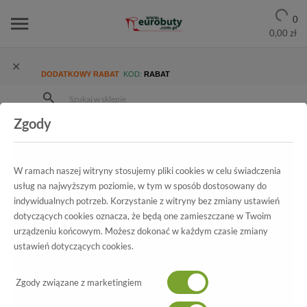
0
0,00 zł
DODATKOWY RABAT
KOD:
RABAT
Zgody
Strona Główna
Wszystkie produkty
Damskie
Kolekcja damska
Sandały
Sandały Caprice 9-28307-28 526 Rose Me.Multi
W ramach naszej witryny stosujemy pliki cookies w celu świadczenia
usług na najwyższym poziomie, w tym w sposób dostosowany do
indywidualnych potrzeb. Korzystanie z witryny bez zmiany ustawień
dotyczących cookies oznacza, że będą one zamieszczane w Twoim
Wszystkie produkty
urządzeniu końcowym. Możesz dokonać w każdym czasie zmiany
ustawień dotyczących cookies.
Sandały Caprice
9-28307-28 526 Rose Me.Multi
Zgody związane z marketingiem