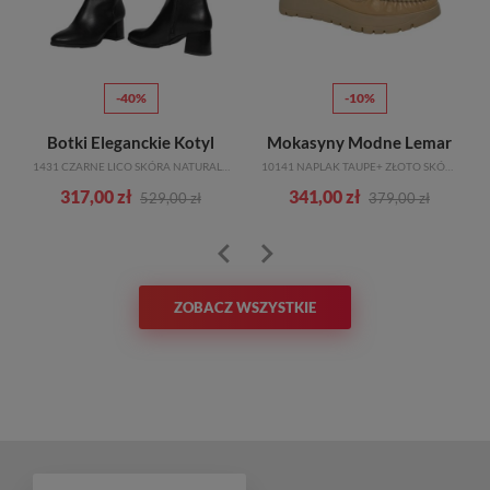
-40%
-10%
Botki Eleganckie Kotyl
Mokasyny Modne Lemar
1431 CZARNE LICO SKÓRA NATURALNA
10141 NAPLAK TAUPE+ ZŁOTO SKÓRA NATURALNA
317,00 zł
341,00 zł
529,00 zł
379,00 zł
ZOBACZ WSZYSTKIE