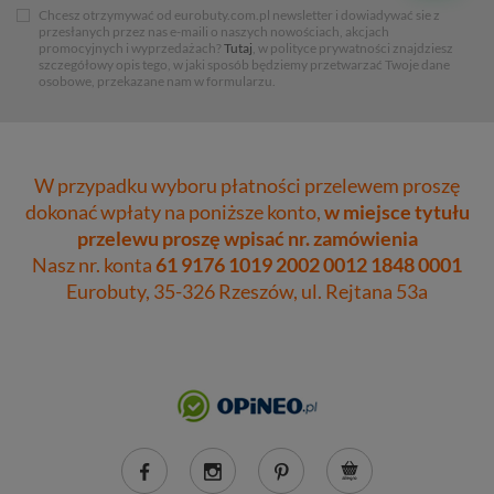
Chcesz otrzymywać od eurobuty.com.pl newsletter i dowiadywać sie z
przesłanych przez nas e-maili o naszych nowościach, akcjach
promocyjnych i wyprzedażach?
Tutaj
, w polityce prywatności znajdziesz
szczegółowy opis tego, w jaki sposób będziemy przetwarzać Twoje dane
osobowe, przekazane nam w formularzu.
W przypadku wyboru płatności przelewem proszę
dokonać wpłaty na poniższe konto,
w miejsce tytułu
przelewu proszę wpisać nr. zamówienia
Nasz nr. konta
61 9176 1019 2002 0012 1848 0001
Eurobuty, 35-326 Rzeszów, ul. Rejtana 53a