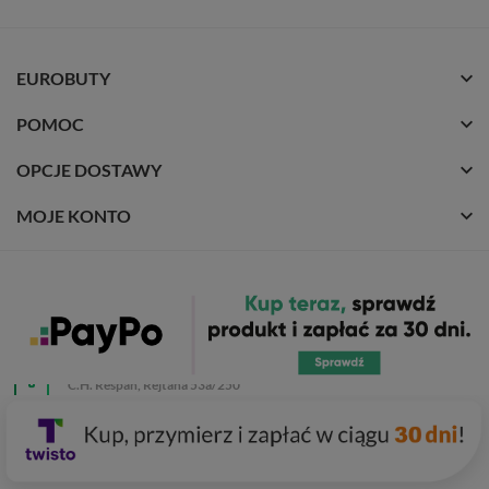
EUROBUTY
POMOC
OPCJE DOSTAWY
MOJE KONTO
+48 534 865 656 Infolinia: Pon-Pt 8:00 - 16:00
Eurobuty
C.H. Respan, Rejtana 53a/250
35-326 Rzeszów
Wszelkie prawa zastrzeżone dla
Eurobuty
. Kopiowanie, przetwarzanie,
rozpowszechnianie zdjęć lub treści bez zgody autora jest zabronione.