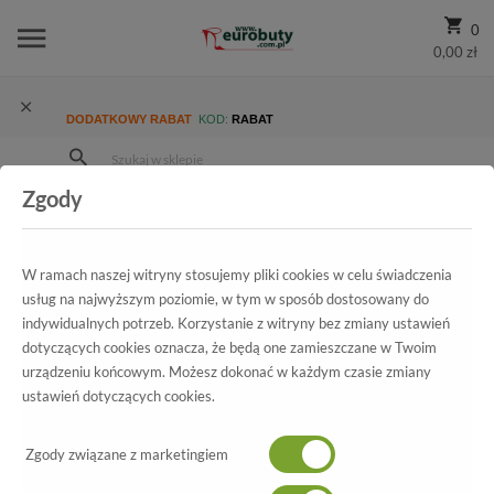
0
0,00 zł
DODATKOWY RABAT
KOD:
RABAT
Zgody
Strona Główna
Wszystkie produkty
Promocja
Damskie
Sandały
Sandały Caprice 9-28204-22 862 Ocean Shin.Sue
W ramach naszej witryny stosujemy pliki cookies w celu świadczenia
usług na najwyższym poziomie, w tym w sposób dostosowany do
indywidualnych potrzeb. Korzystanie z witryny bez zmiany ustawień
dotyczących cookies oznacza, że będą one zamieszczane w Twoim
Wszystkie produkty
urządzeniu końcowym. Możesz dokonać w każdym czasie zmiany
ustawień dotyczących cookies.
Sandały Caprice
9-28204-22 862 Ocean Shin.Sue
Zgody związane z marketingiem