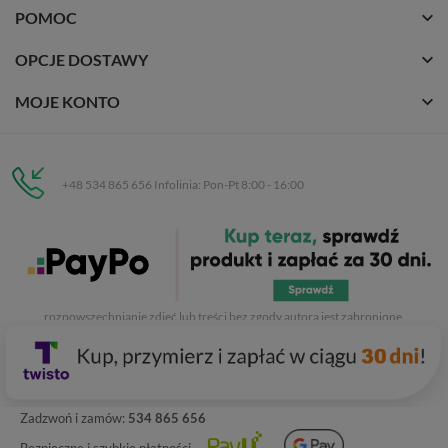
POMOC
OPCJE DOSTAWY
MOJE KONTO
+48 534 865 656 Infolinia: Pon-Pt 8:00 - 16:00
Eurobuty
C.H. Respan, Rejtana 53a/250
35-326 Rzeszów
Wszelkie prawa zastrzeżone dla
Eurobuty
. Kopiowanie, przetwarzanie,
rozpowszechnianie zdjęć lub treści bez zgody autora jest zabronione.
Zadzwoń i zamów:
534 865 656
Bezpieczne i szybkie płatności