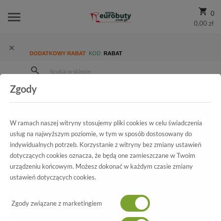
0
0,00 zł
DODATKOWY RABAT
KOD:
RABAT
Zgody
Strona Główna
Wszystkie produkty
Damskie
Promocja
Sandały American 86279 Fuxia.Prz
W ramach naszej witryny stosujemy pliki cookies w celu świadczenia
usług na najwyższym poziomie, w tym w sposób dostosowany do
indywidualnych potrzeb. Korzystanie z witryny bez zmiany ustawień
Wszystkie produkty
dotyczących cookies oznacza, że będą one zamieszczane w Twoim
urządzeniu końcowym. Możesz dokonać w każdym czasie zmiany
Sandały American
ustawień dotyczących cookies.
86279 Fuxia.Prz
Zgody związane z marketingiem
-51%