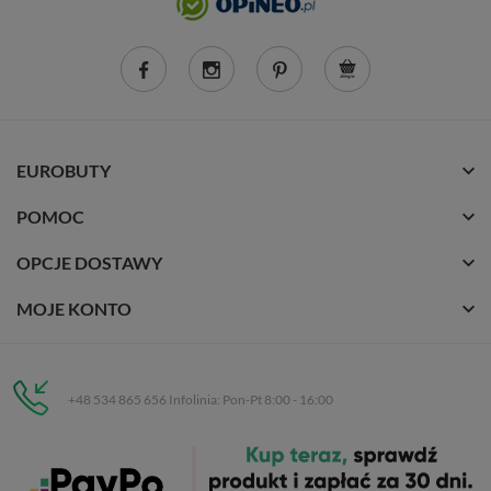
EUROBUTY
POMOC
OPCJE DOSTAWY
MOJE KONTO
+48 534 865 656 Infolinia: Pon-Pt 8:00 - 16:00
Eurobuty
C.H. Respan, Rejtana 53a/250