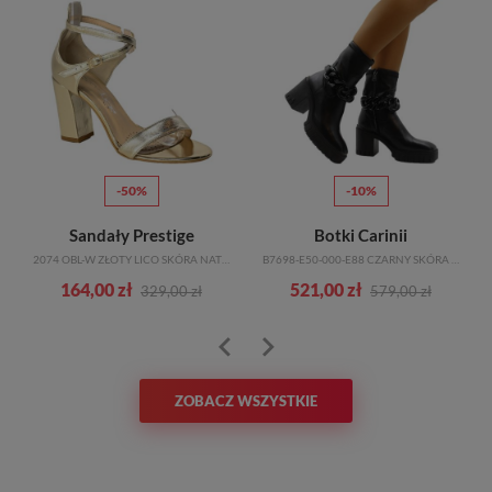
-50%
-10%
o
Sandały Prestige
Botki Carinii
2074 OBL-W ZŁOTY LICO SKÓRA NATURALNA TN
B7698-E50-000-E88 CZARNY SKÓRA NATURALNE_TN
164,00 zł
521,00 zł
329,00 zł
579,00 zł
ZOBACZ WSZYSTKIE