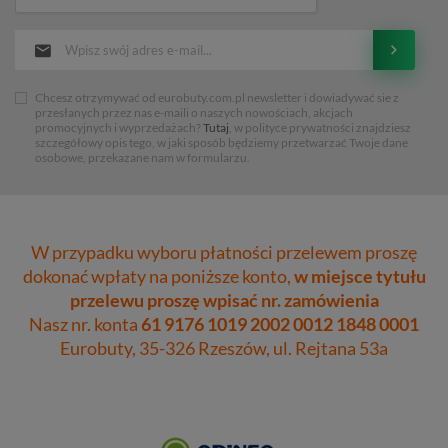
Chcesz otrzymywać od eurobuty.com.pl newsletter i dowiadywać sie z
przesłanych przez nas e-maili o naszych nowościach, akcjach
promocyjnych i wyprzedażach?
Tutaj
, w polityce prywatności znajdziesz
szczegółowy opis tego, w jaki sposób będziemy przetwarzać Twoje dane
osobowe, przekazane nam w formularzu.
W przypadku wyboru płatności przelewem proszę
dokonać wpłaty na poniższe konto,
w miejsce tytułu
przelewu proszę wpisać nr. zamówienia
Nasz nr. konta
61 9176 1019 2002 0012 1848 0001
Eurobuty, 35-326 Rzeszów, ul. Rejtana 53a