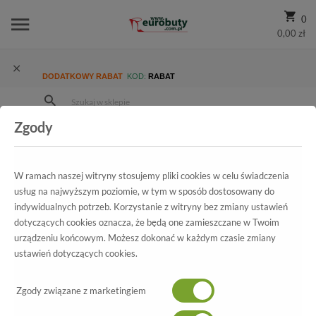
0
0,00 zł
DODATKOWY RABAT
KOD:
RABAT
Zgody
Strona Główna
Wszystkie produkty
Promocja
Męskie
Sandały
Sandały American 1287-108766A Black
W ramach naszej witryny stosujemy pliki cookies w celu świadczenia
usług na najwyższym poziomie, w tym w sposób dostosowany do
indywidualnych potrzeb. Korzystanie z witryny bez zmiany ustawień
Wszystkie produkty
dotyczących cookies oznacza, że będą one zamieszczane w Twoim
urządzeniu końcowym. Możesz dokonać w każdym czasie zmiany
Sandały American
ustawień dotyczących cookies.
1287-108766A Black
Zgody związane z marketingiem
-60%