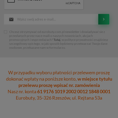
Chcesz otrzymywać od eurobuty.com.pl newsletter i dowiadywać sie z
przesłanych przez nas e-maili o naszych nowościach, akcjach
promocyjnych i wyprzedażach?
Tutaj
, w polityce prywatności znajdziesz
szczegółowy opis tego, w jaki sposób będziemy przetwarzać Twoje dane
osobowe, przekazane nam w formularzu.
W przypadku wyboru płatności przelewem proszę
dokonać wpłaty na poniższe konto,
w miejsce tytułu
przelewu proszę wpisać nr. zamówienia
Nasz nr. konta
61 9176 1019 2002 0012 1848 0001
Eurobuty, 35-326 Rzeszów, ul. Rejtana 53a