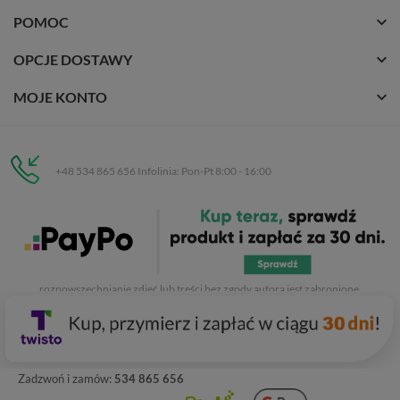
POMOC
OPCJE DOSTAWY
MOJE KONTO
+48 534 865 656 Infolinia: Pon-Pt 8:00 - 16:00
Eurobuty
C.H. Respan, Rejtana 53a/250
35-326 Rzeszów
Wszelkie prawa zastrzeżone dla
Eurobuty
. Kopiowanie, przetwarzanie,
rozpowszechnianie zdjęć lub treści bez zgody autora jest zabronione.
Zadzwoń i zamów:
534 865 656