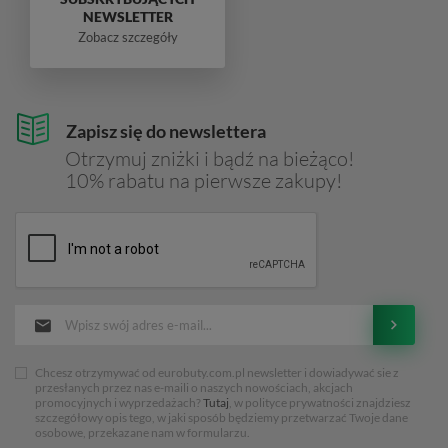
NEWSLETTER
Zobacz szczegóły
Zapisz się do newslettera
Otrzymuj zniżki i bądź na bieżąco!
10% rabatu na pierwsze zakupy!
Chcesz otrzymywać od eurobuty.com.pl newsletter i dowiadywać sie z
przesłanych przez nas e-maili o naszych nowościach, akcjach
promocyjnych i wyprzedażach?
Tutaj
, w polityce prywatności znajdziesz
szczegółowy opis tego, w jaki sposób będziemy przetwarzać Twoje dane
osobowe, przekazane nam w formularzu.