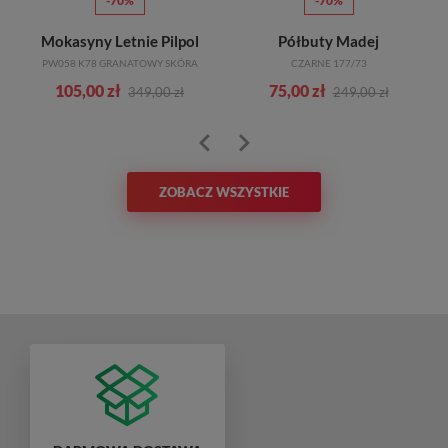
-70%
-70%
Mokasyny Letnie Pilpol
Półbuty Madej
PW058 K78 GRANATOWY SKÓRA
CZARNE 177/73
105,00 zł
75,00 zł
349,00 zł
249,00 zł
ZOBACZ WSZYSTKIE