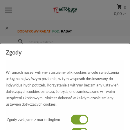
0
0,00 zł
DODATKOWY RABAT
KOD:
RABAT
Zgody
Strona Główna
Wszystkie produkty
Promocja
Męskie
Półbuty
Półbuty S.Oliver 5-15200-39 845 Jeans
W ramach naszej witryny stosujemy pliki cookies w celu świadczenia
usług na najwyższym poziomie, w tym w sposób dostosowany do
indywidualnych potrzeb. Korzystanie z witryny bez zmiany ustawień
Wszystkie produkty
dotyczących cookies oznacza, że będą one zamieszczane w Twoim
urządzeniu końcowym. Możesz dokonać w każdym czasie zmiany
Półbuty S.Oliver
ustawień dotyczących cookies.
5-15200-39 845 Jeans
Zgody związane z marketingiem
-60%